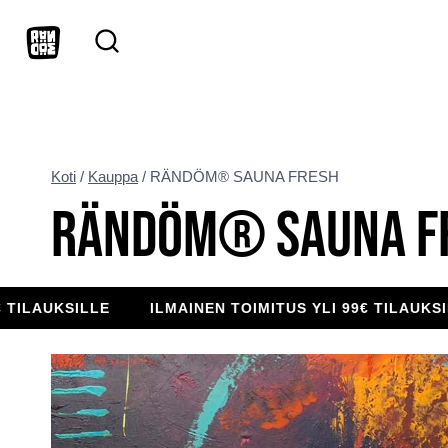
Siirry
sisältöön
Koti
/
Kauppa
/
RÄNDÖM® SAUNA FRESH
RÄNDÖM® SAUNA F
SILLE
ILMAINEN TOIMITUS YLI 99€ TILAUKSILLE