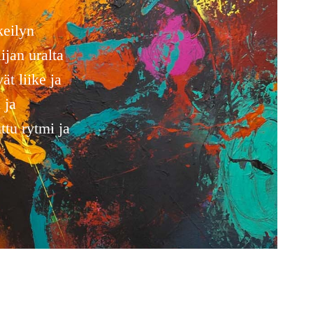
keilyn
ijan uralta
ät liike ja
 ja
ttu rytmi ja