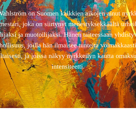
ahlström on Suomen kaikkien aikojen ainut nyrk
stari, joka on siirtynyt menestyksekkäältä urheil
lijaksi ja muotoilijaksi. Hänen taiteessaan yhdistyv
hollisuus, joilla hän ilmaisee tunteita voimakkaasti
taisesti, ja joissa näkyy nyrkkeilyn kautta omaksu
intensiteetti.