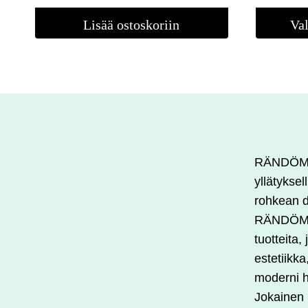
Lisää ostoskoriin
Val
Tällä
tuotteella
on
useampi
muunnel
Voit
RÄNDÖM o
tehdä
yllätyksel
valinnat
rohkean d
tuotteen
RÄNDÖM r
sivulla.
tuotteita,
estetiikka
moderni h
Jokainen