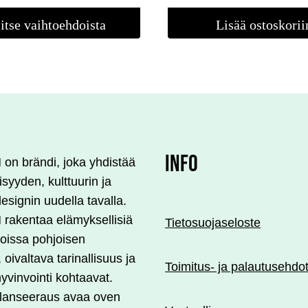
itse vaihtoehdoista
Lisää ostoskorii
ma.
INFO
n brändi, joka yhdistää
lisyyden, kulttuurin ja
esignin uudella tavalla.
akentaa elämyksellisiä
Tietosuojaseloste
 joissa pohjoisen
, oivaltava tarinallisuus ja
Toimitus- ja palautusehdo
yvinvointi kohtaavat.
 lanseeraus avaa oven