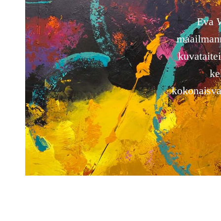
Eva W
maailmanme
kuvataitei
ke
kokonaisval