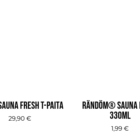
tuotteella
on
useampi
muunnelma.
Voit
tehdä
valinnat
tuotteen
sivulla.
SAUNA FRESH T-PAITA
RÄNDÖM® SAUNA 
330ML
29,90
€
1,99
€