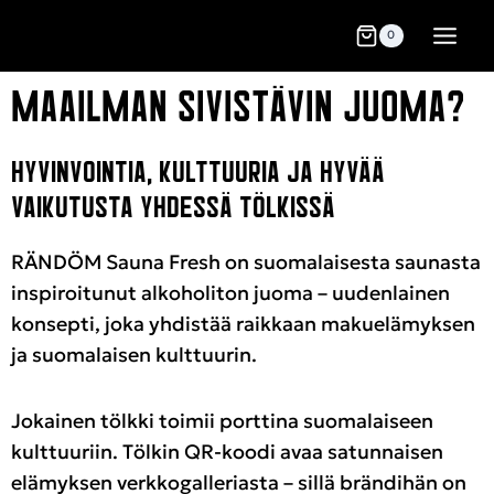
0
MAAILMAN SIVISTÄVIN JUOMA?
HYVINVOINTIA, KULTTUURIA JA HYVÄÄ
VAIKUTUSTA YHDESSÄ TÖLKISSÄ
RÄNDÖM Sauna Fresh on suomalaisesta saunasta
inspiroitunut alkoholiton juoma – uudenlainen
konsepti, joka yhdistää raikkaan makuelämyksen
ja suomalaisen kulttuurin.
Jokainen tölkki toimii porttina suomalaiseen
kulttuuriin. Tölkin QR-koodi avaa satunnaisen
elämyksen verkkogalleriasta – sillä brändihän on