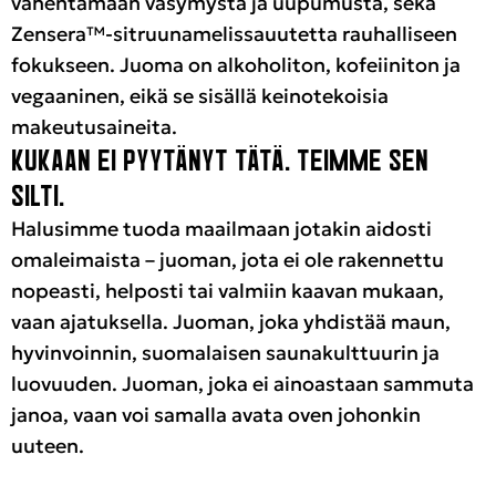
vähentämään väsymystä ja uupumusta, sekä
Zensera™-sitruunamelissauutetta rauhalliseen
fokukseen. Juoma on alkoholiton, kofeiiniton ja
vegaaninen, eikä se sisällä keinotekoisia
makeutusaineita.
KUKAAN EI PYYTÄNYT TÄTÄ. TEIMME SEN
SILTI.
Halusimme tuoda maailmaan jotakin aidosti
omaleimaista – juoman, jota ei ole rakennettu
nopeasti, helposti tai valmiin kaavan mukaan,
vaan ajatuksella. Juoman, joka yhdistää maun,
hyvinvoinnin, suomalaisen saunakulttuurin ja
luovuuden. Juoman, joka ei ainoastaan sammuta
janoa, vaan voi samalla avata oven johonkin
uuteen.