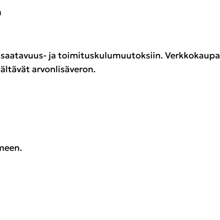
m
saatavuus- ja toimituskulumuutoksiin. Verkkokaupa
sältävät arvonlisäveron.
omeen.