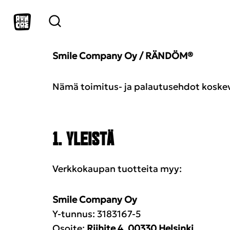
Smile Company Oy / RÄNDÖM®
Nämä toimitus- ja palautusehdot koskev
1. YLEISTÄ
Verkkokaupan tuotteita myy:
Smile Company Oy
Y-tunnus: 3183167-5
Osoite:
Riihite 4, 00330 Helsinki