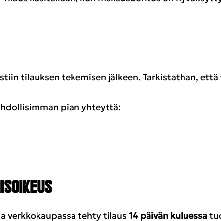
tiin tilauksen tekemisen jälkeen. Tarkistathan, että 
ahdollisimman pian yhteyttä:
ISOIKEUS
aa verkkokaupassa tehty tilaus
14 päivän kuluessa
tu