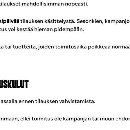
tilaukset mahdollisimman nopeasti.
kipäivää
tilauksen käsittelystä. Sesonkien, kampanjoi
itus voi kestää hieman pidempään.
a tai tuotteita, joiden toimitusaika poikkeaa normaal
TUSKULUT
kassalla ennen tilauksen vahvistamista.
ummaan, ellei toimitus ole kampanjan tai muun ehdo