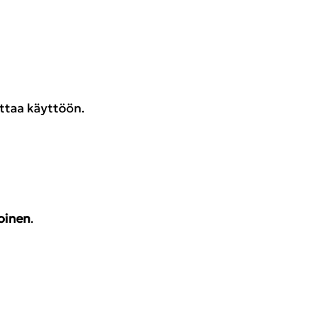
ottaa käyttöön.
oinen
.