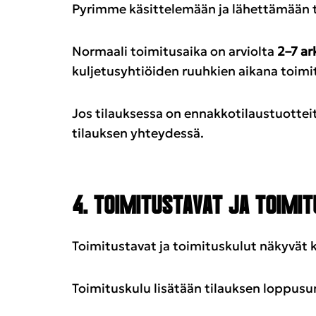
Pyrimme käsittelemään ja lähettämään 
Normaali toimitusaika on arviolta
2–7 ar
kuljetusyhtiöiden ruuhkien aikana toim
Jos tilauksessa on ennakkotilaustuotteit
tilauksen yhteydessä.
4. TOIMITUSTAVAT JA TOIMI
Toimitustavat ja toimituskulut näkyvät 
Toimituskulu lisätään tilauksen loppus