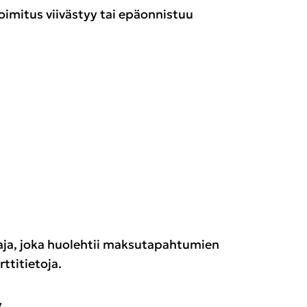
toimitus viivästyy tai epäonnistuu
aja, joka huolehtii maksutapahtumien
ttitietoja.
.