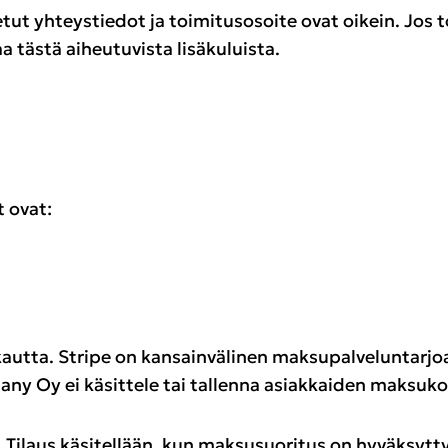
netut yhteystiedot ja toimitusosoite ovat oikein. Jos 
a tästä aiheutuvista lisäkuluista.
 ovat:
autta. Stripe on kansainvälinen maksupalveluntarjo
any Oy ei käsittele tai tallenna asiakkaiden maksukor
 Tilaus käsitellään, kun maksusuoritus on hyväksytty