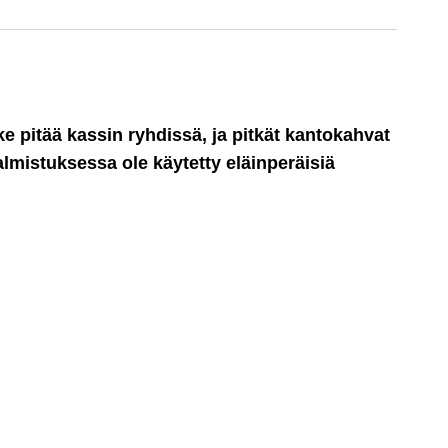
e pitää kassin ryhdissä, ja pitkät kantokahvat
almistuksessa ole käytetty eläinperäisiä