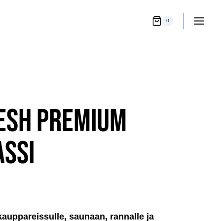
0
ESH PREMIUM
SSI
uppareissulle, saunaan, rannalle ja