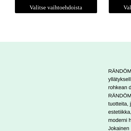
Valitse vaihtoehdoista
Val
Tällä
Tällä
tuotteella
tuotteella
on
on
useampi
useampi
muunnelma.
muunnel
Voit
Voit
tehdä
tehdä
RÄNDÖM o
valinnat
valinnat
yllätyksel
tuotteen
tuotteen
rohkean d
sivulla.
sivulla.
RÄNDÖM r
tuotteita,
estetiikka
moderni h
Jokainen