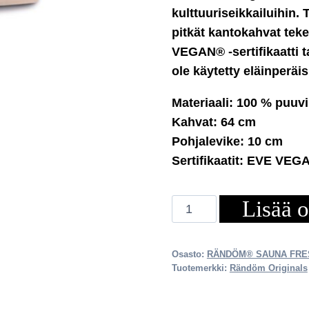
kulttuuriseikkailuihin. 
pitkät kantokahvat teke
VEGAN® -sertifikaatti t
ole käytetty eläinperäis
Materiaali: 100 % puuv
Kahvat: 64 cm
Pohjalevike: 10 cm
Sertifikaatit: EVE VE
Lisää o
Sauna
Fresh
Premium
Osasto:
RÄNDÖM® SAUNA FRE
Kangaskassi
Tuotemerkki:
Rändöm Originals
määrä