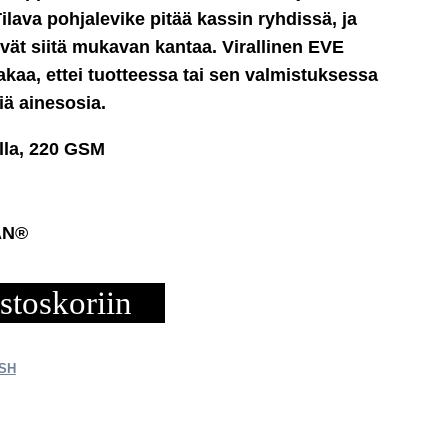
Tilava pohjalevike pitää kassin ryhdissä, ja
vät siitä mukavan kantaa. Virallinen EVE
akaa, ettei tuotteessa tai sen valmistuksessa
iä ainesosia.
illa, 220 GSM
GAN®
stoskoriin
SH