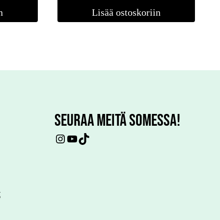
n
Lisää ostoskoriin
SEURAA MEITÄ SOMESSA!
Instagram
YouTube
TikTok
t