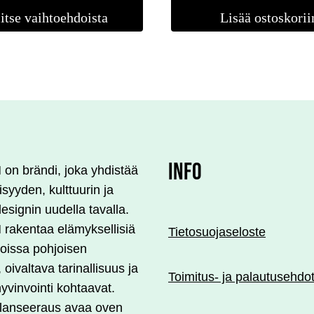
itse vaihtoehdoista
Lisää ostoskorii
ma.
INFO
n brändi, joka yhdistää
lisyyden, kulttuurin ja
esignin uudella tavalla.
akentaa elämyksellisiä
Tietosuojaseloste
 joissa pohjoisen
, oivaltava tarinallisuus ja
Toimitus- ja palautusehdo
yvinvointi kohtaavat.
 lanseeraus avaa oven