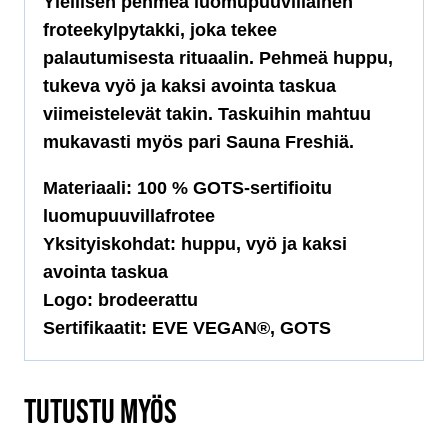
Ylellisen pehmeä luomupuuvillainen
froteekylpytakki, joka tekee
palautumisesta rituaalin. Pehmeä huppu,
tukeva vyö ja kaksi avointa taskua
viimeistelevät takin. Taskuihin mahtuu
mukavasti myös pari Sauna Freshiä.
Materiaali: 100 % GOTS-sertifioitu
luomupuuvillafrotee
Yksityiskohdat: huppu, vyö ja kaksi
avointa taskua
Logo: brodeerattu
Sertifikaatit: EVE VEGAN®, GOTS
TUTUSTU MYÖS