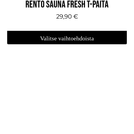
RENTO SAUNA FRESH T-PAITA
29,90
€
Valitse vaihtoehdoista
Tällä
tuotteella
on
useampi
muunnelma.
Voit
tehdä
valinnat
tuotteen
sivulla.