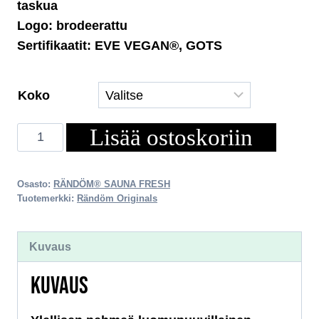
taskua
Logo: brodeerattu
Sertifikaatit: EVE VEGAN®, GOTS
Koko
Lisää ostoskoriin
Sauna
Fresh
Premium
Osasto:
RÄNDÖM® SAUNA FRESH
Kylpytakki
Tuotemerkki:
Rändöm Originals
määrä
Kuvaus
KUVAUS