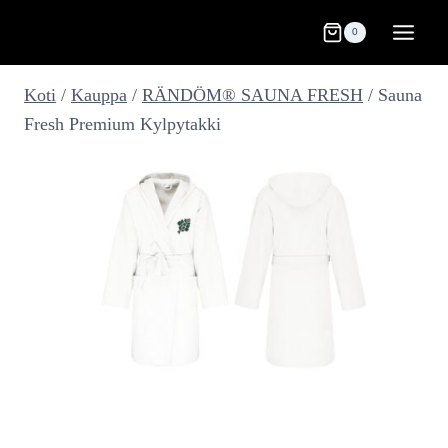
Siirry
0
sisältöön
Koti
/
Kauppa
/
RÄNDÖM® SAUNA FRESH
/
Sauna
Fresh Premium Kylpytakki