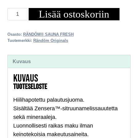
Lisää ostoskoriin
Sauna
Fresh
24
Osasto:
RÄNDÖM® SAUNA FRESH
pack
Tuotemerkki:
Rändöm Originals
määrä
Kuvaus
KUVAUS
TUOTESELOSTE
Hiilihapotettu palautusjuoma.
Sisältää Zensera™-sitruunamelissauutetta
sekä mineraaleja.
Luonnollisesti raikas maku ilman
keinotekoisia makeutusaineita.