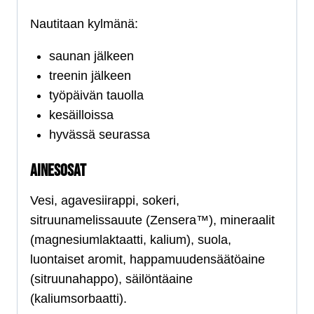
Nautitaan kylmänä:
saunan jälkeen
treenin jälkeen
työpäivän tauolla
kesäilloissa
hyvässä seurassa
AINESOSAT
Vesi, agavesiirappi, sokeri,
sitruunamelissauute (Zensera™), mineraalit
(magnesiumlaktaatti, kalium), suola,
luontaiset aromit, happamuudensäätöaine
(sitruunahappo), säilöntäaine
(kaliumsorbaatti).