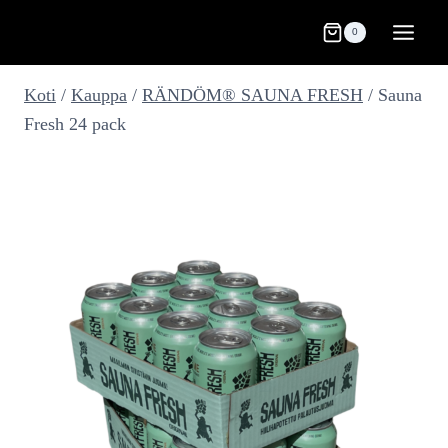
Siirry
0
sisältöön
Koti
/
Kauppa
/
RÄNDÖM® SAUNA FRESH
/
Sauna
Fresh 24 pack