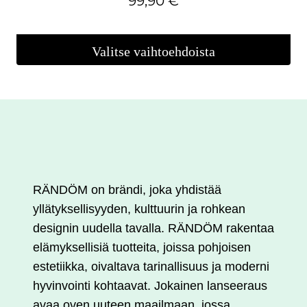
99,90
€
Valitse vaihtoehdoista
Tällä
tuotteella
on
useampi
muunnelma.
Voit
tehdä
RÄNDÖM on brändi, joka yhdistää
valinnat
yllätyksellisyyden, kulttuurin ja rohkean
tuotteen
designin uudella tavalla. RÄNDÖM rakentaa
sivulla.
elämyksellisiä tuotteita, joissa pohjoisen
estetiikka, oivaltava tarinallisuus ja moderni
hyvinvointi kohtaavat. Jokainen lanseeraus
avaa oven uuteen maailmaan, jossa