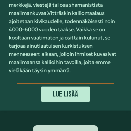
merkkejä, viestejä tai osa shamanistista
maailmankuvaa.
Vitträskin kalliomaalaus
ajoitetaan kivikaudelle, todennäköisesti noin
4000–6000 vuoden taakse. Vaikka se on
kooltaan vaatimaton ja osittain kulunut, se
tarjoaa ainutlaatuisen kurkistuksen
menneeseen: aikaan, jolloin ihmiset kuvasivat
maailmaansa kallioihin tavoilla, joita emme
vieläkään täysin ymmärrä.
LUE LISÄÄ