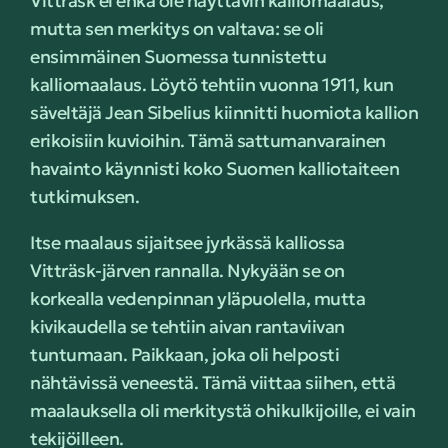
Vitträsk ei ehkä ole näyttävin kalliomaalaus,
mutta sen merkitys on valtava: se oli
ensimmäinen Suomessa tunnistettu
kalliomaalaus. Löytö tehtiin vuonna 1911, kun
säveltäjä Jean Sibelius kiinnitti huomiota kallion
erikoisiin kuvioihin. Tämä sattumanvarainen
havainto käynnisti koko Suomen kalliotaiteen
tutkimuksen.
Itse maalaus sijaitsee jyrkässä kalliossa
Vitträsk-järven rannalla. Nykyään se on
korkealla vedenpinnan yläpuolella, mutta
kivikaudella se tehtiin aivan rantaviivan
tuntumaan. Paikkaan, joka oli helposti
nähtävissä veneestä. Tämä viittaa siihen, että
maalauksella oli merkitystä ohikulkijoille, ei vain
tekijöilleen.