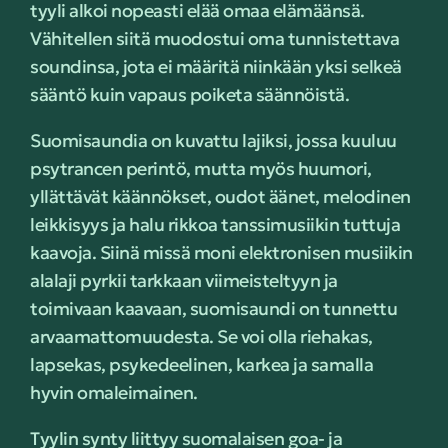
tyyli alkoi nopeasti elää omaa elämäänsä.
Vähitellen siitä muodostui oma tunnistettava
soundinsa, jota ei määritä niinkään yksi selkeä
sääntö kuin vapaus poiketa säännöistä.
Suomisaundia on kuvattu lajiksi, jossa kuuluu
psytrancen perintö, mutta myös huumori,
yllättävät käännökset, oudot äänet, melodinen
leikkisyys ja halu rikkoa tanssimusiikin tuttuja
kaavoja. Siinä missä moni elektronisen musiikin
alalaji pyrkii tarkkaan viimeisteltyyn ja
toimivaan kaavaan, suomisaundi on tunnettu
arvaamattomuudesta. Se voi olla riehakas,
lapsekas, psykedeelinen, karkea ja samalla
hyvin omaleimainen.
Tyylin synty liittyy suomalaisen goa- ja