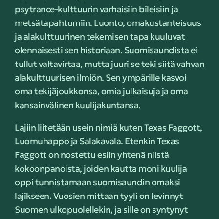
psytrance-kulttuurin varhaisiin bileisiin ja
metsätapahtumiin. Luonto, omakustanteisuus
ja alakulttuurinen tekemisen tapa kuuluvat
olennaisesti sen historiaan. Suomisaundista ei
tullut valtavirtaa, mutta juuri se teki siitä vahvan
alakulttuurisen ilmiön. Sen ympärille kasvoi
oma tekijäjoukkonsa, omia julkaisuja ja oma
kansainvälinen kuulijakuntansa.
Lajiin liitetään usein nimiä kuten Texas Faggott,
Luomuhappo ja Salakavala. Etenkin Texas
Faggott on nostettu esiin yhtenä niistä
kokoonpanoista, joiden kautta moni kuulija
oppi tunnistamaan suomisaundin omaksi
lajikseen. Vuosien mittaan tyyli on levinnyt
Suomen ulkopuolellekin, ja sille on syntynyt