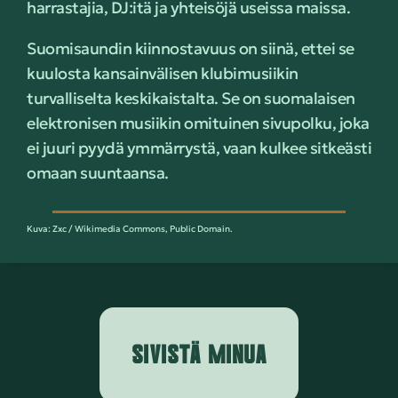
harrastajia, DJ:itä ja yhteisöjä useissa maissa.
Suomisaundin kiinnostavuus on siinä, ettei se
kuulosta kansainvälisen klubimusiikin
turvalliselta keskikaistalta. Se on suomalaisen
elektronisen musiikin omituinen sivupolku, joka
ei juuri pyydä ymmärrystä, vaan kulkee sitkeästi
omaan suuntaansa.
Kuva: Zxc / Wikimedia Commons, Public Domain.
SIVISTÄ MINUA