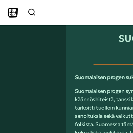
SU
Suomalaisen progen su
Suomalaisen progen synty
käännöshiteistä, tanssil
tarkoitti tuolloin kunnian
sanoituksia sekä vaikutte
folkista. Suomessa tämä m
kokeellista, poliittista, 