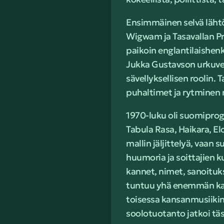
Ensimmäinen selvä lähtö
Wigwam ja Tasavallan Pre
paikoin englantilaishenk
Jukka Gustavson urkuvet
sävellyksellisen roolin. 
puhaltimet ja rytminen 
1970-luku oli suomiprog
Tabula Rasa, Haikara, Elo
mallin jäljittelyä, vaan
huumoria ja soittajien 
kannet, nimet, sanoituk
tuntuu yhä enemmän karta
toisessa kansanmusiikin
soolotuotanto jatkoi tä