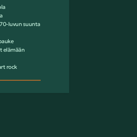
ola
a
1970-luvun suunta
rpauke
vät elämään
rt rock