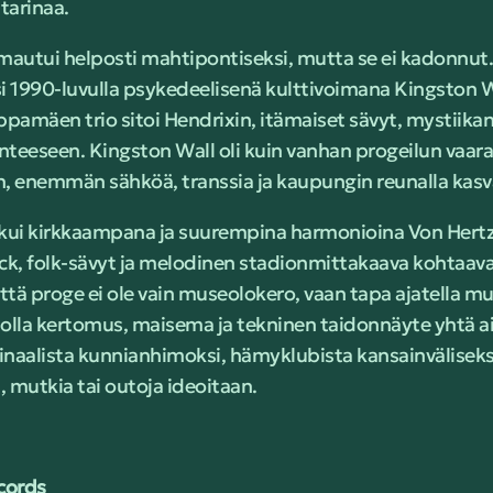
tarinaa.
mautui helposti mahtipontiseksi, mutta se ei kadonnut.
asi 1990-luvulla psykedeelisenä kulttivoimana Kingston Wa
ppamäen trio sitoi Hendrixin, itämaiset sävyt, mystiikan
eeseen. Kingston Wall oli kuin vanhan progeilun vaaral
enemmän sähköä, transsia ja kaupungin reunalla kasv
tkui kirkkaampana ja suurempina harmonioina Von Hertz
ock, folk-sävyt ja melodinen stadionmittakaava kohtaav
että proge ei ole vain museolokero, vaan tapa ajatella 
 olla kertomus, maisema ja tekninen taidonnäyte yhtä 
aalista kunnianhimoksi, hämyklubista kansainväliseksi 
 mutkia tai outoja ideoitaan.
ecords