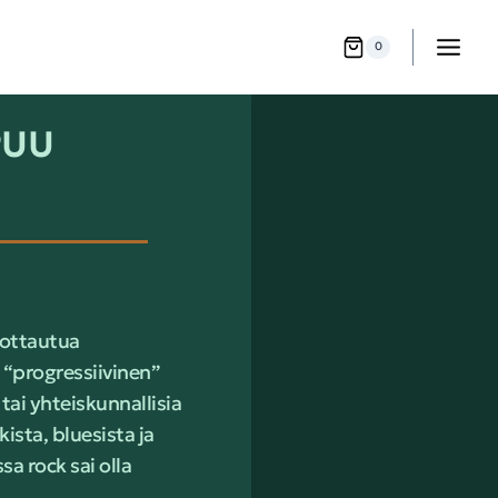
0
PUU
rottautua
 “progressiivinen”
 tai yhteiskunnallisia
ista, bluesista ja
sa rock sai olla