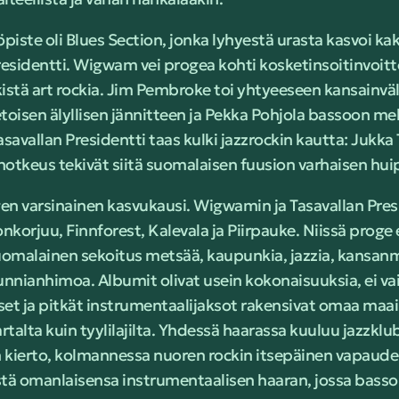
piste oli Blues Section, jonka lyhyestä urasta kasvoi k
sidentti. Wigwam vei progea kohti kosketinsoitinvoittois
istä art rockia. Jim Pembroke toi yhtyeeseen kansainväl
oisen älyllisen jännitteen ja Pekka Pohjola bassoon mel
Tasavallan Presidentti taas kulki jazzrockin kautta: Jukka 
notkeus tekivät siitä suomalaisen fuusion varhaisen hu
en varsinainen kasvukausi. Wigwamin ja Tasavallan Presi
nkorjuu, Finnforest, Kalevala ja Piirpauke. Niissä proge ei
 suomalainen sekoitus metsää, kaupunkia, jazzia, kansan
kunnianhimoa. Albumit olivat usein kokonaisuuksia, ei v
set ja pitkät instrumentaalijaksot rakensivat omaa maa
lta kuin tyylilajilta. Yhdessä haarassa kuuluu jazzklub
 kierto, kolmannessa nuoren rockin itsepäinen vapaude
stä omanlaisensa instrumentaalisen haaran, jossa basso 