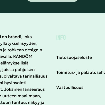
INFO
n brändi, joka
yllätyksellisyyden,
n ja rohkean designin
tavalla. RÄNDÖM
Tietosuojaseloste
elämyksellisiä
, joissa pohjoisen
Toimitus- ja palautuseh
a, oivaltava tarinallisuus
i hyvinvointi
Vastuullisuus
t. Jokainen lanseeraus
n uuteen maailmaan,
ttuuri tuntuu, näkyy ja