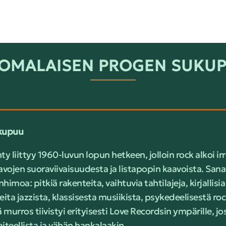
OMALAISEN PROGEN SUKU
kupuu
 liittyy 1960-luvun lopun hetkeen, jolloin rock alkoi ir
avojen suoraviivaisuudesta ja listapopin kaavoista. Sana
himoa: pitkiä rakenteita, vaihtuvia tahtilajeja, kirjallisia
ita jazzista, klassisesta musiikista, psykedeelisestä rock
urros tiivistyi erityisesti Love Recordsin ympärille, jos
taiteellista ja vähän hankalaakin.