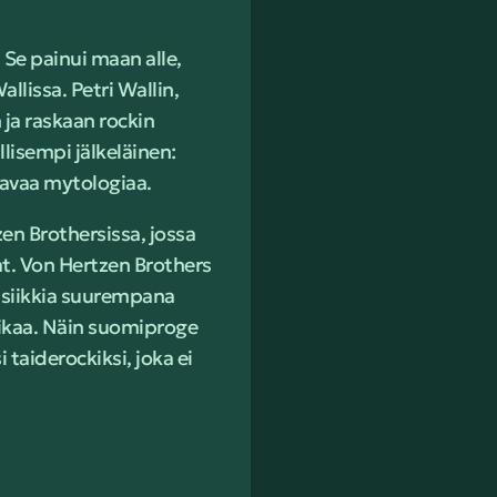
 Se painui maan alle,
llissa. Petri Wallin,
 ja raskaan rockin
lisempi jälkeläinen:
avaa mytologiaa.
en Brothersissa, jossa
at. Von Hertzen Brothers
musiikkia suurempana
aikaa. Näin suomiproge
taiderockiksi, joka ei