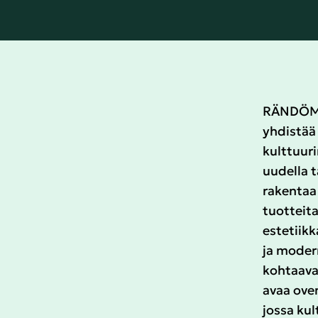
RÄNDÖM o
yhdistää 
kulttuuri
uudella 
rakentaa 
tuotteita
estetiikk
ja modern
kohtaava
avaa ove
jossa kul