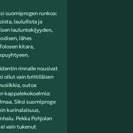
aksi suomiprogen runkoa:
ta, laulullista ja
isen lauluntekijyyden,
odisen, lähes
Tolosen kitara,
ippuyhtyeen.
dentin rinnalle nousivat
 ollut vain brittiläisen
musiikkia, outoa
ain kappalekokoelmia:
ilmaa. Siksi suomiproge
in kurinalaisuus,
nhalu. Pekka Pohjolan
ei vain tukenut