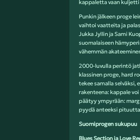
kappaletta vaan kuljetti 
Punkin jälkeen proge lei
vaihtoi vaatteita ja pal
Jukka Jyllin ja Sami Kuo
suomalaiseen hämyperint
vähemmän akateeminen, 
2000-luvulla perintö ja
klassinen proge, hard r
tekee samalla selväksi, 
rakenteena: kappale voi
päätyy ympyrään: margin
pyydä anteeksi pituutta,
Suomiprogen sukupuu
Blues Section ja Love R