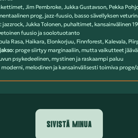
koskettimet, Jim Pembroke, Jukka Gustavson, Pekka Pohj
mentaalinen prog, jazz-fuusio, basso sävellyksen veturin
: jazzrock, Jukka Tolonen, puhaltimet, kansainvälinen 
avetoinen fuusio ja soolotuotanto
abula Rasa, Haikara, Elonkorjuu, Finnforest, Kalevala, Pii
ojakso
: proge siirtyy marginaaliin, mutta vaikutteet jää
luvun psykedeelinen, mystinen ja raskaampi paluu
: moderni, melodinen ja kansainvälisesti toimiva proge/a
SIVISTÄ MINUA