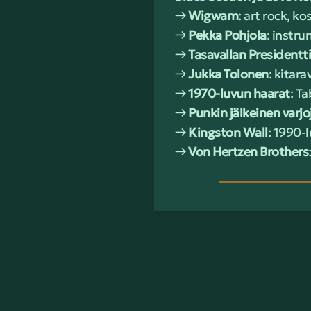
→
Wigwam
: art rock, 
→
Pekka Pohjola
: instru
→
Tasavallan Presidentti
→
Jukka Tolonen
: kitar
→
1970-luvun haarat
: T
→
Punkin jälkeinen varj
→
Kingston Wall
: 1990-
→
Von Hertzen Brothers