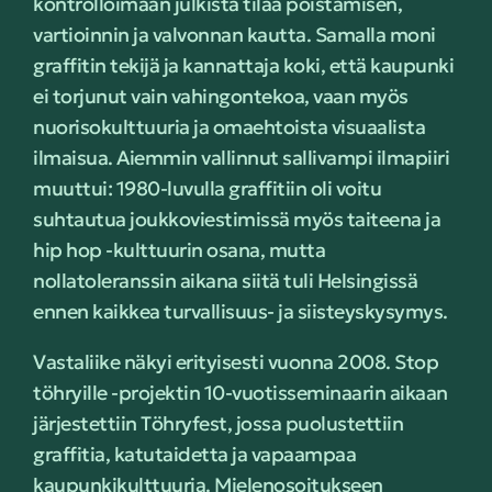
kontrolloimaan julkista tilaa poistamisen,
vartioinnin ja valvonnan kautta. Samalla moni
graffitin tekijä ja kannattaja koki, että kaupunki
ei torjunut vain vahingontekoa, vaan myös
nuorisokulttuuria ja omaehtoista visuaalista
ilmaisua. Aiemmin vallinnut sallivampi ilmapiiri
muuttui: 1980-luvulla graffitiin oli voitu
suhtautua joukkoviestimissä myös taiteena ja
hip hop -kulttuurin osana, mutta
nollatoleranssin aikana siitä tuli Helsingissä
ennen kaikkea turvallisuus- ja siisteyskysymys.
Vastaliike näkyi erityisesti vuonna 2008. Stop
töhryille -projektin 10-vuotisseminaarin aikaan
järjestettiin Töhryfest, jossa puolustettiin
graffitia, katutaidetta ja vapaampaa
kaupunkikulttuuria. Mielenosoitukseen