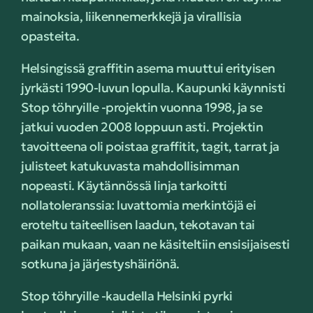
mainoksia, liikennemerkkejä ja virallisia
opasteita.
Helsingissä graffitin asema muuttui erityisen
jyrkästi 1990-luvun lopulla. Kaupunki käynnisti
Stop töhryille -projektin vuonna 1998, ja se
jatkui vuoden 2008 loppuun asti. Projektin
tavoitteena oli poistaa graffitit, tagit, tarrat ja
julisteet katukuvasta mahdollisimman
nopeasti. Käytännössä linja tarkoitti
nollatoleranssia: luvattomia merkintöjä ei
eroteltu taiteellisen laadun, tekotavan tai
paikan mukaan, vaan ne käsiteltiin ensisijaisesti
sotkuna ja järjestyshäiriönä.
Stop töhryille -kaudella Helsinki pyrki