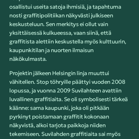
osallistui useita satoja ihmisiä, ja tapahtuma
nosti graffitipolitiikan näkyvästi julkiseen
keskusteluun. Sen merkitys ei ollut vain
yksittäisessä kulkueessa, vaan siinä, että
graffitista alettiin keskustella myös kulttuurin,
kaupunkitilan ja nuorten ilmaisun
näkökulmasta.
Projektin jälkeen Helsingin linja muuttui
vähitellen. Stop töhryille päättyi vuoden 2008
lopussa, ja vuonna 2009 Suvilahteen avattiin
luvallinen graffitiaita. Se oli symbolisesti tärkeä
käänne: sama kaupunki, joka oli pitkään
pyrkinyt poistamaan graffitit kokonaan
näkyvistä, alkoi tarjota paikkoja niiden
tekemiseen. Suvilahden graffitiaita sai myös