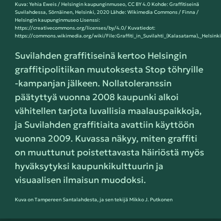
Kuva: Yehia Eweis / Helsingin kaupunginmuseo, CC BY 4.0 Kohde: Graffitiseinä
Suvilahdessa, Sörnäinen, Helsinki, 2020 Lähde: Wikimedia Commons / Finna /
Helsingin kaupunginmuseo Lisenssi:
https://creativecommons.org/licenses/by/4.0/ Kuvatiedot:
https://commons.wikimedia.org/wiki/File:Graffiti_in_Suvilahti_(Kalasatama),_Helsink
Suvilahden graffitiseinä kertoo Helsingin
graffitipolitiikan muutoksesta Stop töhryille
-kampanjan jälkeen. Nollatoleranssin
päätyttyä vuonna 2008 kaupunki alkoi
vähitellen tarjota luvallisia maalauspaikkoja,
ja Suvilahden graffitiaita avattiin käyttöön
vuonna 2009. Kuvassa näkyy, miten graffiti
on muuttunut poistettavasta häiriöstä myös
hyväksytyksi kaupunkikulttuurin ja
visuaalisen ilmaisun muodoksi.
Kuva on Tampereen Santalahdesta, ja sen tekijä Mikko J. Putkonen