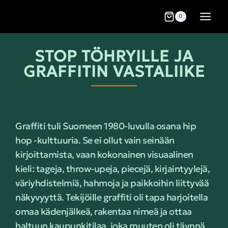
0
STOP TÖHRYILLE JA
GRAFFITIN VASTALIIKE
Graffiti tuli Suomeen 1980-luvulla osana hip
hop -kulttuuria. Se ei ollut vain seinään
kirjoittamista, vaan kokonainen visuaalinen
kieli: tageja, throw-upeja, piecejä, kirjaintyylejä,
väriyhdistelmiä, hahmoja ja paikkoihin liittyvää
näkyvyyttä. Tekijöille graffiti oli tapa harjoitella
omaa kädenjälkeä, rakentaa nimeä ja ottaa
haltuun kaupunkitilaa, joka muuten oli täynnä