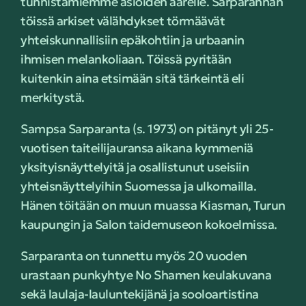
tunnistamiemme asioiden äärelle. Sarparannan
töissä arkiset välähdykset törmäävät
yhteiskunnallisiin epäkohtiin ja urbaanin
ihmisen melankoliaan. Töissä pyritään
kuitenkin aina etsimään sitä tärkeintä eli
merkitystä.
Sampsa Sarparanta (s. 1973) on pitänyt yli 25-
vuotisen taiteilijauransa aikana kymmeniä
yksityisnäyttelyitä ja osallistunut useisiin
yhteisnäyttelyihin Suomessa ja ulkomailla.
Hänen töitään on muun muassa Kiasman, Turun
kaupungin ja Salon taidemuseon kokoelmissa.
Sarparanta on tunnettu myös 20 vuoden
urastaan punkyhtye No Shamen keulakuvana
sekä laulaja-lauluntekijänä ja sooloartistina