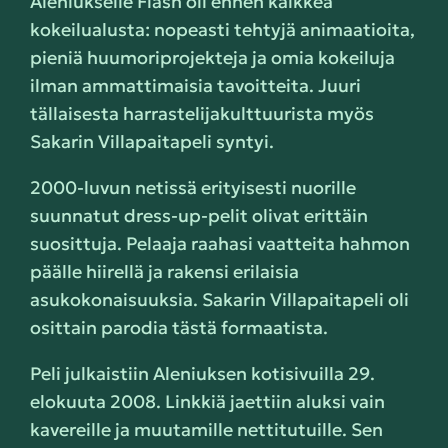
Aleniukselle Flash oli ennen kaikkea
kokeilualusta: nopeasti tehtyjä animaatioita,
pieniä huumoriprojekteja ja omia kokeiluja
ilman ammattimaisia tavoitteita. Juuri
tällaisesta harrastelijakulttuurista myös
Sakarin Villapaitapeli syntyi.
2000-luvun netissä erityisesti nuorille
suunnatut dress-up-pelit olivat erittäin
suosittuja. Pelaaja raahasi vaatteita hahmon
päälle hiirellä ja rakensi erilaisia
asukokonaisuuksia. Sakarin Villapaitapeli oli
osittain parodia tästä formaatista.
Peli julkaistiin Aleniuksen kotisivuilla 29.
elokuuta 2008. Linkkiä jaettiin aluksi vain
kavereille ja muutamille nettitutuille. Sen