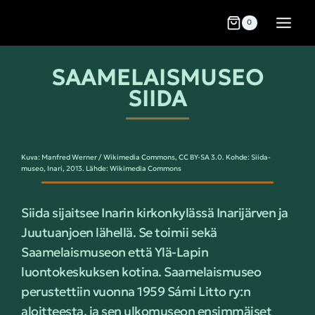
0
SAAMELAISMUSEO
SIIDA
Kuva: Manfred Werner / Wikimedia Commons, CC BY-SA 3.0. Kohde: Siida-
museo, Inari, 2013. Lähde: Wikimedia Commons
Siida sijaitsee Inarin kirkonkylässä Inarijärven ja
Juutuanjoen lähellä. Se toimii sekä
Saamelaismuseon että Ylä-Lapin
luontokeskuksen kotina. Saamelaismuseo
perustettiin vuonna 1959 Sámi Litto ry:n
aloitteesta, ja sen ulkomuseon ensimmäiset