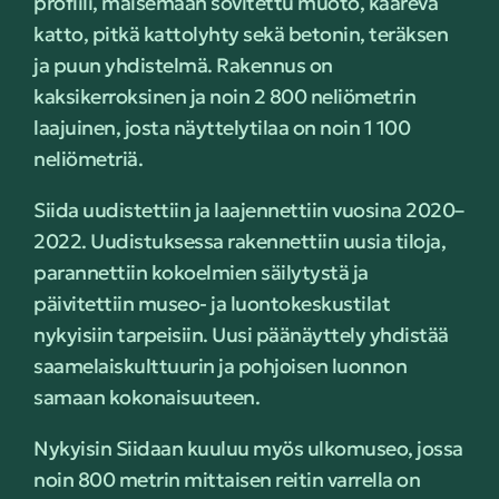
profiili, maisemaan sovitettu muoto, kaareva
katto, pitkä kattolyhty sekä betonin, teräksen
ja puun yhdistelmä. Rakennus on
kaksikerroksinen ja noin 2 800 neliömetrin
laajuinen, josta näyttelytilaa on noin 1 100
neliömetriä.
Siida uudistettiin ja laajennettiin vuosina 2020–
2022. Uudistuksessa rakennettiin uusia tiloja,
parannettiin kokoelmien säilytystä ja
päivitettiin museo- ja luontokeskustilat
nykyisiin tarpeisiin. Uusi päänäyttely yhdistää
saamelaiskulttuurin ja pohjoisen luonnon
samaan kokonaisuuteen.
Nykyisin Siidaan kuuluu myös ulkomuseo, jossa
noin 800 metrin mittaisen reitin varrella on