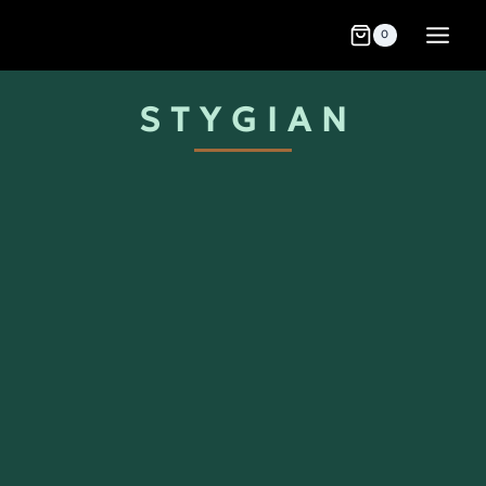
0
S T Y G I A N