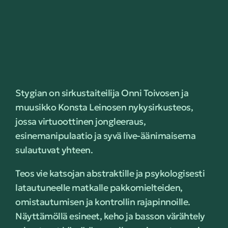
Stygian on sirkustaiteilija Onni Toivosen ja
muusikko Konsta Leinosen nykysirkusteos,
jossa virtuoottinen jongleeraus,
esinemanipulaatio ja syvä live-äänimaisema
sulautuvat yhteen.
Teos vie katsojan abstraktille ja psykologisesti
latautuneelle matkalle pakkomielteiden,
omistautumisen ja kontrollin rajapinnoille.
Näyttämöllä esineet, keho ja basson värähtely