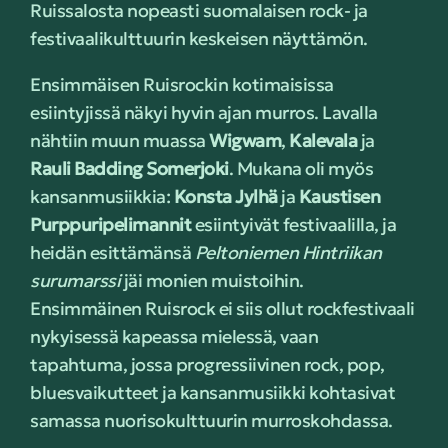
Ruissalosta nopeasti suomalaisen rock- ja
festivaalikulttuurin keskeisen näyttämön.
Ensimmäisen Ruisrockin kotimaisissa
esiintyjissä näkyi hyvin ajan murros. Lavalla
nähtiin muun muassa
Wigwam
,
Kalevala
ja
Rauli Badding Somerjoki
. Mukana oli myös
kansanmusiikkia:
Konsta Jylhä
ja
Kaustisen
Purppuripelimannit
esiintyivät festivaalilla, ja
heidän esittämänsä
Peltoniemen Hintriikan
surumarssi
jäi monien muistoihin.
Ensimmäinen Ruisrock ei siis ollut rockfestivaali
nykyisessä kapeassa mielessä, vaan
tapahtuma, jossa progressiivinen rock, pop,
bluesvaikutteet ja kansanmusiikki kohtasivat
samassa nuorisokulttuurin murroskohdassa.