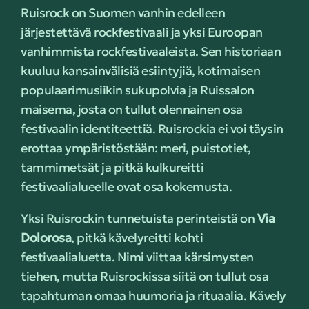
Ruisrock on Suomen vanhin edelleen
järjestettävä rockfestivaali ja yksi Euroopan
vanhimmista rockfestivaaleista. Sen historiaan
kuuluu kansainvälisiä esiintyjiä, kotimaisen
populaarimusiikin sukupolvia ja Ruissalon
maisema, josta on tullut olennainen osa
festivaalin identiteettiä. Ruisrockia ei voi täysin
erottaa ympäristöstään: meri, puistotiet,
tammimetsät ja pitkä kulkureitti
festivaalialueelle ovat osa kokemusta.
Yksi Ruisrockin tunnetuista perinteistä on
Via
Dolorosa
, pitkä kävelyreitti kohti
festivaalialuetta. Nimi viittaa kärsimysten
tiehen, mutta Ruisrockissa siitä on tullut osa
tapahtuman omaa huumoria ja rituaalia. Kävely