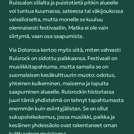
Ruissalon sillalta ja puistotietä pitkin alueelle
voi tuntua kuumassa, sateessa tai väkijoukossa
vaivalloiselta, mutta monelle se kuuluu
olennaisesti festivaaliin. Matka ei ole vain
siirtymä, vaan osa saapumista.
Via Dolorosa kertoo myös siitä, miten vahvasti
Ruisrock on sidottu paikkaansa. Festivaali on
musiikkitapahtuma, mutta samalla se on
suomalaisen kesäkulttuurin muoto: odotus,
yhteinen kulkeminen, maisema ja lopulta
saapuminen alueelle. Ruisrockin historiassa
juuri tämä yhdistelmä on tehnyt tapahtumasta
enemmän kuin esiintyjälistan. Se on ollut
sukupolvikokemus, jossa musiikki, paikka ja
kesäinen yhdessäolo ovat rakentaneet oman
kulttuurisen muistonsa.