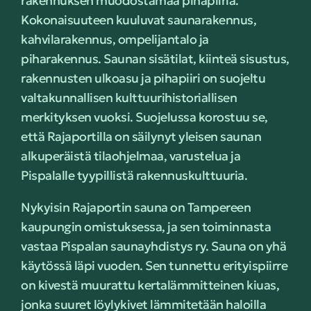
rakennuksen muodostamaa pihapiiriä.
Kokonaisuuteen kuuluvat saunarakennus,
kahvilarakennus, ompelijantalo ja
piharakennus. Saunan sisätilat, kiinteä sisustus,
rakennusten ulkoasu ja pihapiiri on suojeltu
valtakunnallisen kulttuurihistoriallisen
merkityksen vuoksi. Suojelussa korostuu se,
että Rajaportilla on säilynyt yleisen saunan
alkuperäistä tilaohjelmaa, varustelua ja
Pispalalle tyypillistä rakennuskulttuuria.
Nykyisin Rajaportin sauna on Tampereen
kaupungin omistuksessa, ja sen toiminnasta
vastaa Pispalan saunayhdistys ry. Sauna on yhä
käytössä läpi vuoden. Sen tunnettu erityispiirre
on kivestä muurattu kertalämmitteinen kiuas,
jonka suuret löylykivet lämmitetään haloilla