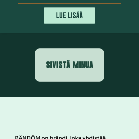
LUE LISÄÄ
SIVISTÄ MINUA
RÄNDÖM on brändi, joka yhdistää