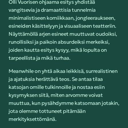
Olli Vuorisen ohjaama esitys yhdistää
vangitsevia ja dramaattisia tunnelmia
minimalistiseen komiikkaan, jongleeraukseen,
esineiden käsittelyyn ja visuaaliseen teatteriin.
Näyttämöllä arjen esineet muuttuvat oudoiksi,
runollisiksi ja paikoin absurdeiksi merkeiksi,
joiden kautta esitys kysyy, mikä lopulta on
tarpeellista ja mikä turhaa.
Meanwhile on yhtä aikaa leikkisä, surrealistinen
ja ajatuksia herättävä teos. Se antaa tilaa
katsojan omille tulkinnoille ja nostaa esiin
kysymyksen siitä, miten arvomme voivat
muuttua, kun pysähdymme katsomaan jotakin,
jota olemme tottuneet pitämään
merkityksettömänä.