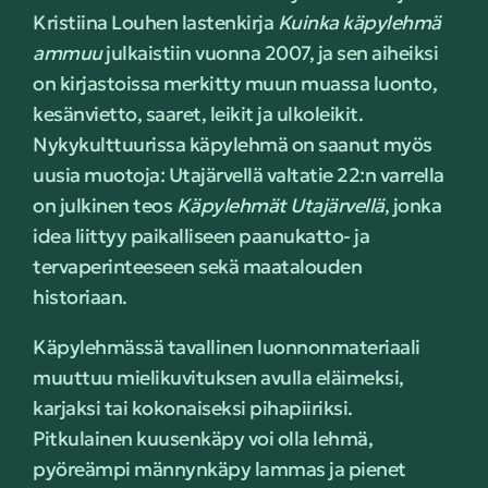
Kristiina Louhen lastenkirja
Kuinka käpylehmä
ammuu
julkaistiin vuonna 2007, ja sen aiheiksi
on kirjastoissa merkitty muun muassa luonto,
kesänvietto, saaret, leikit ja ulkoleikit.
Nykykulttuurissa käpylehmä on saanut myös
uusia muotoja: Utajärvellä valtatie 22:n varrella
on julkinen teos
Käpylehmät Utajärvellä
, jonka
idea liittyy paikalliseen paanukatto- ja
tervaperinteeseen sekä maatalouden
historiaan.
Käpylehmässä tavallinen luonnonmateriaali
muuttuu mielikuvituksen avulla eläimeksi,
karjaksi tai kokonaiseksi pihapiiriksi.
Pitkulainen kuusenkäpy voi olla lehmä,
pyöreämpi männynkäpy lammas ja pienet