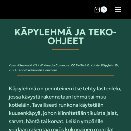
0
KÄPYLEHMÄ JA TEKO-
OHJEET
Kuva: Äänekoski KN / Wikimedia Commons, CC BY-SA 4.0. Kohde: Käpylehmiä,
2023. Lähde: Wikimedia Commons
Käpylehmä on perinteinen itse tehty lastenlelu,
jossa kävystä rakennetaan lehmä tai muu
kotieläin. Tavallisesti runkona käytetään
kuusenkäpyä, johon kiinnitetään tikuista jalat,
sarvet, häntä tai korvat. Leikin ympärille
voidaan rakentaa myös kokonainen maatila: