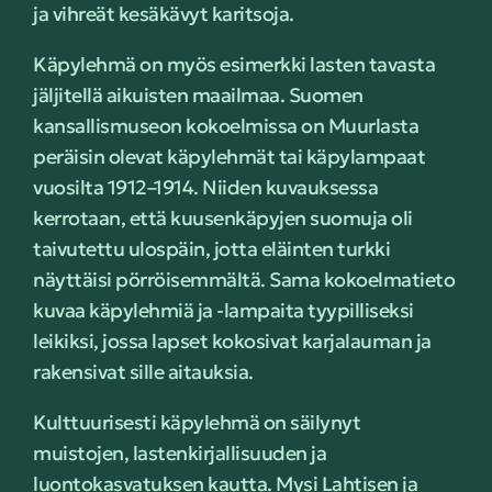
ja vihreät kesäkävyt karitsoja.
Käpylehmä on myös esimerkki lasten tavasta
jäljitellä aikuisten maailmaa. Suomen
kansallismuseon kokoelmissa on Muurlasta
peräisin olevat käpylehmät tai käpylampaat
vuosilta 1912–1914. Niiden kuvauksessa
kerrotaan, että kuusenkäpyjen suomuja oli
taivutettu ulospäin, jotta eläinten turkki
näyttäisi pörröisemmältä. Sama kokoelmatieto
kuvaa käpylehmiä ja -lampaita tyypilliseksi
leikiksi, jossa lapset kokosivat karjalauman ja
rakensivat sille aitauksia.
Kulttuurisesti käpylehmä on säilynyt
muistojen, lastenkirjallisuuden ja
luontokasvatuksen kautta. Mysi Lahtisen ja