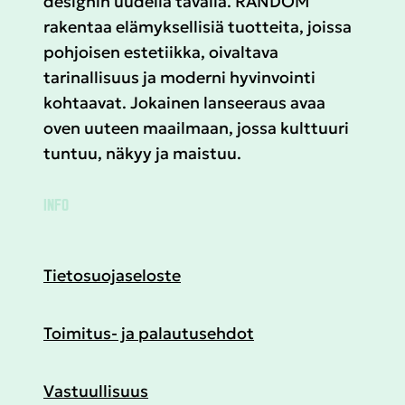
designin uudella tavalla. RÄNDÖM
rakentaa elämyksellisiä tuotteita, joissa
pohjoisen estetiikka, oivaltava
tarinallisuus ja moderni hyvinvointi
kohtaavat. Jokainen lanseeraus avaa
oven uuteen maailmaan, jossa kulttuuri
tuntuu, näkyy ja maistuu.
INFO
Tietosuojaseloste
Toimitus- ja palautusehdot
Vastuullisuus