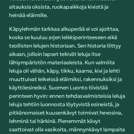
aitauksia oksista, ruokapaikkoja kivistä ja
heinää eläimille.
Käpylehmän tarkkaa alkuperää ei voi ajoittaa,
koska se kuuluu arjen leikkiperinteeseen eikä
teollisten lelujen historiaan. Sen historia liittyy
aikaan, jolloin lapset tekivät leluja itse
lähiympäristön materiaaleista. Kun valmiita
leluja oli vähän, käpy, tikku, kaarna, kivi ja lehti
muuttuivat leikeissä eläimiksi, rakennuksiksi ja
käyttöesineiksi. Suomen Luonto tiivistää
perinteen hyvin: ennen tehdasvalmisteisia leluja
leluja tehtiin luonnosta löytyvistä esineistä, ja
pitkänomaiset kuusenkävyt toimivat hevosina,
lehminä tai härkinä. Pienemmät kävyt
saattoivat olla vasikoita, männynkävyt lampaita