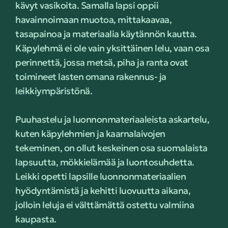
kävyt vasikoita. Samalla lapsi oppii
havainnoimaan muotoa, mittakaavaa,
tasapainoa ja materiaalia käytännön kautta.
Käpylehmä ei ole vain yksittäinen lelu, vaan osa
perinnettä, jossa metsä, piha ja ranta ovat
toimineet lasten omana rakennus- ja
leikkiympäristönä.
Puuhastelu ja luonnonmateriaaleista askartelu,
kuten käpylehmien ja kaarnalaivojen
tekeminen, on ollut keskeinen osa suomalaista
lapsuutta, mökkielämää ja luontosuhdetta.
Leikki opetti lapsille luonnonmateriaalien
hyödyntämistä ja kehitti luovuutta aikana,
jolloin leluja ei välttämättä ostettu valmiina
kaupasta.