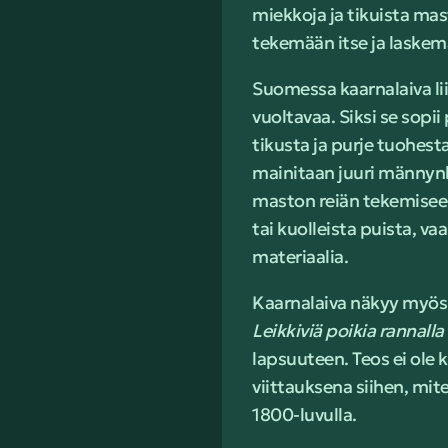
miekkoja ja tikuista masto
tekemään itse ja laskema
Suomessa kaarnalaiva li
vuoltavaa. Siksi se sopi
tikusta ja purje tuohest
mainitaan juuri männynka
maston reiän tekemiseen
tai kuolleista puista, 
materiaalia.
Kaarnalaiva näkyy myös
Leikkiviä poikia rannalla
lapsuuteen. Teos ei ole 
viittauksena siihen, mit
1800-luvulla.