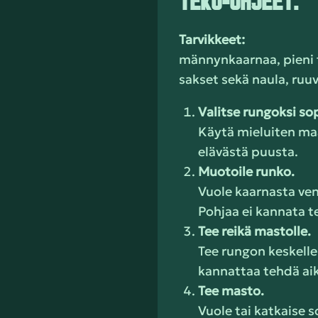
TEKO-OHJEET:
Tarvikkeet:
männynkaarnaa, pieni ti
sakset sekä naula, ruuv
Valitse rungoksi so
Käytä mieluiten maa
elävästä puusta.
Muotoile runko.
Vuole kaarnasta ven
Pohjaa ei kannata t
Tee reikä mastolle.
Tee rungon keskelle 
kannattaa tehdä ai
Tee masto.
Vuole tai katkaise s