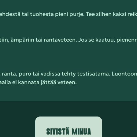
ehdestä tai tuohesta pieni purje. Tee siihen kaksi rei
tiin, ämpäriin tai rantaveteen. Jos se kaatuu, pienen
 ranta, puro tai vadissa tehty testisatama. Luontoon 
alia ei kannata jättää veteen.
SIVISTÄ MINUA