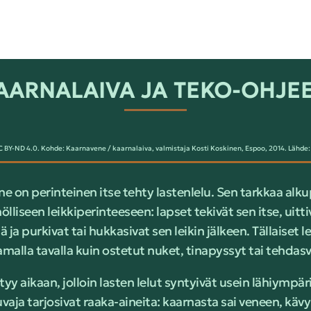
AARNALAIVA JA TEKO-OHJEE
Y-ND 4.0. Kohde: Kaarnavene / kaarnalaiva, valmistaja Kosti Koskinen, Espoo, 2014. Lähd
ne on perinteinen itse tehty lastenlelu. Sen tarkkaa alku
liseen leikkiperinteeseen: lapset tekivät sen itse, uitti
ja purkivat tai hukkasivat sen leikin jälkeen. Tällaiset l
alla tavalla kuin ostetut nuket, tinapyssyt tai tehdasv
ttyy aikaan, jolloin lasten lelut syntyivät usein lähiympä
vaja tarjosivat raaka-aineita: kaarnasta sai veneen, kävy