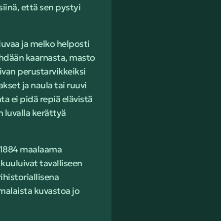
siinä, että sen pystyi
luvaa ja melko helposti
tehdään kaarnasta, masto
ivan perustarvikkeiksi
set ja naula tai ruuvi
 ei pidä repiä elävistä
 luvalla kerättyä
a 1884 maalaama
 kuuluivat tavalliseen
historiallisena
omalaista kuvastoa jo