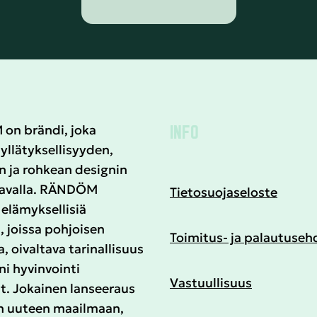
INFO
n brändi, joka
yllätyksellisyyden,
n ja rohkean designin
tavalla. RÄNDÖM
Tietosuojaseloste
elämyksellisiä
, joissa pohjoisen
Toimitus- ja palautuseh
a, oivaltava tarinallisuus
i hyvinvointi
Vastuullisuus
t. Jokainen lanseeraus
n uuteen maailmaan,