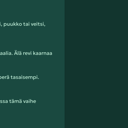
 puukko tai veitsi,
alia. Älä revi kaarnaa
perä tasaisempi.
anssa tämä vaihe