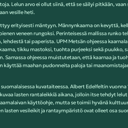
ja. Lelun arvo ei ollut siinä, että se säilyi pitkään, vaan 
an vesille heti.
ittyy erityisesti mäntyyn. Männynkaarna on kevyttä, kel
i pienen veneen rungoksi. Perinteisessä mallissa runko 
a, lehdestä tai paperista. UPM Metsän ohjeessa kaarnala
arna, tikku mastoksi, tuohta purjeeksi sekä puukko, sak
. Samassa ohjeessa muistutetaan, että kaarnaa ja tuohta
vaan käyttää maahan pudonneita paloja tai maanomistajan
 suomalaisessa kuvataiteessa. Albert Edelfeltin vuonn
kuvaa lasten rantaleikkiä aikana, jolloin itse tehdyt lelut
kaarnalaivan käyttöohje, mutta se toimii hyvänä kulttuuri
en lasten vesileikit ja rantaympäristö ovat olleet osa su