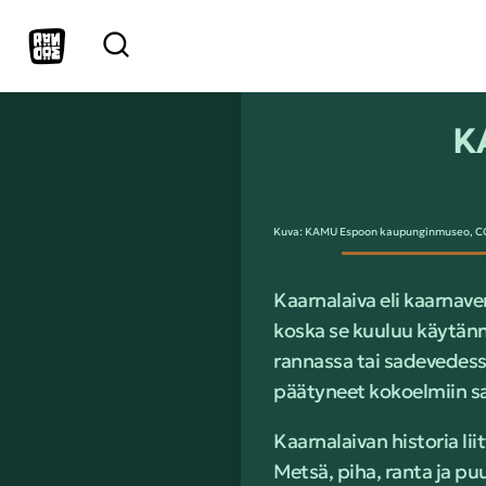
K
Kuva: KAMU Espoon kaupunginmuseo, CC B
Kaarnalaiva eli kaarnave
koska se kuuluu käytännöl
rannassa tai sadevedessä 
päätyneet kokoelmiin sam
Kaarnalaivan historia lii
Metsä, piha, ranta ja puu