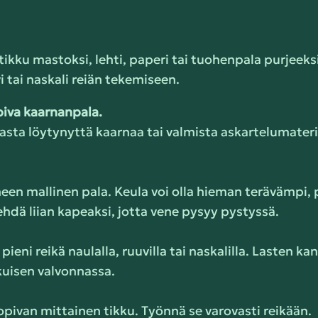
kku mastoksi, lehti, paperi tai tuohenpala purjeeksi,
i tai naskali reiän tekemiseen.
piva kaarnanpala.
sta löytynyttä kaarnaa tai valmista askartelumateria
een mallinen pala. Keula voi olla hieman terävämpi, 
ehdä liian kapeaksi, jotta vene pysyy pystyssä.
pieni reikä naulalla, ruuvilla tai naskalilla. Lasten k
kuisen valvonnassa.
opivan mittainen tikku. Työnnä se varovasti reikään.