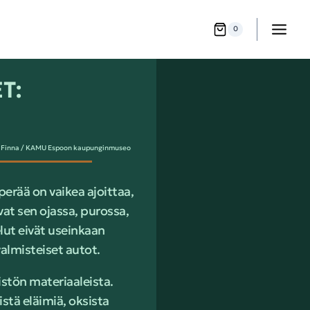
0
T:
e: Finna / KAMU Espoon kaupunginmuseo
perää on vaikea ajoittaa,
vat sen ojassa, purossa,
elut eivät useinkaan
almisteiset autot.
ristön materiaaleista.
istä eläimiä, oksista