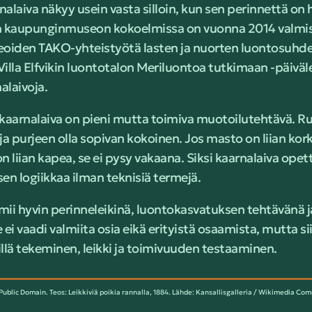
aiva näkyy usein vasta silloin, kun sen perinnettä on h
 kaupunginmuseon kokoelmissa on vuonna 2014 valmist
eoiden TAKO-yhteistyötä lasten ja nuorten luontosuhde
i Villa Elfvikin luontotalon Meriluontoa tutkimaan -päiväle
nalaivoja.
aarnalaiva on pieni mutta toimiva muotoilutehtävä. Ru
 purjeen olla sopivan kokoinen. Jos masto on liian korkea
n liian kapea, se ei pysy vakaana. Siksi kaarnalaiva opet
en logiikkaa ilman teknisiä termejä.
mii hyvin perinneleikinä, luontokasvatuksen tehtävänä 
 ei vaadi valmiita osia eikä erityistä osaamista, mutta s
llä tekeminen, leikki ja toimivuuden testaaminen.
, Public Domain. Teos: Leikkiviä poikia rannalla, 1884. Lähde: Kansallisgalleria / Wikimedia C