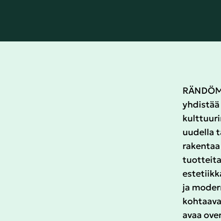
RÄNDÖM o
yhdistää 
kulttuuri
uudella 
rakentaa 
tuotteita
estetiikk
ja modern
kohtaava
avaa ove