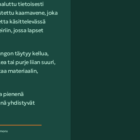
aluttu tietoisesti
ettu kaarnavene, joka
tta käsittelevässä
iriin, jossa lapset
ngon täytyy kellua,
 tai purje liian suuri,
taa materiaalin,
ja pienenä
iinä yhdistyvät
ommons