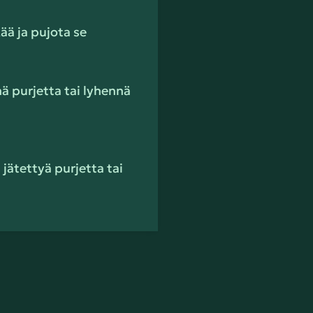
kää ja pujota se
nä purjetta tai lyhennä
jätettyä purjetta tai