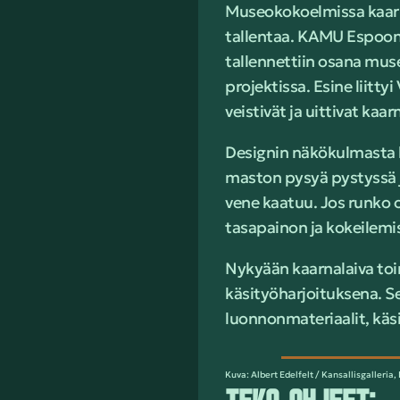
Museokokoelmissa kaarnal
tallentaa. KAMU Espoon
tallennettiin osana mus
projektissa. Esine liitty
veistivät ja uittivat kaar
Designin näkökulmasta k
maston pysyä pystyssä ja
vene kaatuu. Jos runko o
tasapainon ja kokeilemis
Nykyään kaarnalaiva toi
käsityöharjoituksena. Se
luonnonmateriaalit, käsi
Kuva: Albert Edelfelt / Kansallisgalleria