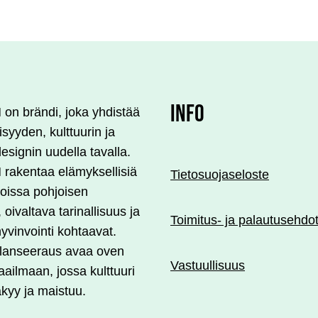
INFO
n brändi, joka yhdistää
lisyyden, kulttuurin ja
esignin uudella tavalla.
akentaa elämyksellisiä
Tietosuojaseloste
 joissa pohjoisen
, oivaltava tarinallisuus ja
Toimitus- ja palautusehdo
yvinvointi kohtaavat.
 lanseeraus avaa oven
Vastuullisuus
ailmaan, jossa kulttuuri
äkyy ja maistuu.