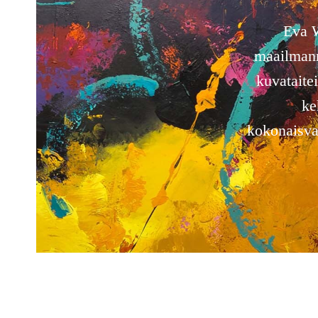
Eva W
maailmanme
kuvataitei
ke
kokonaisval