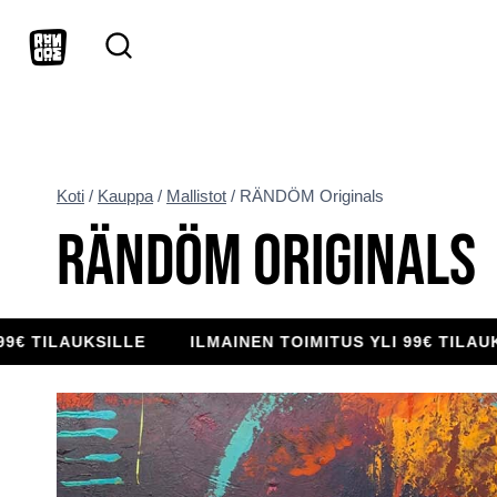
Siirry
sisältöön
Koti
/
Kauppa
/
Mallistot
/
RÄNDÖM Originals
RÄNDÖM ORIGINALS
LAUKSILLE
ILMAINEN TOIMITUS YLI 99€ TILAUKSILLE