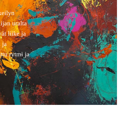
keilyn
ijan uralta
ät liike ja
 ja
ttu rytmi ja