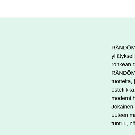
RÄNDÖM o
yllätyksel
rohkean d
RÄNDÖM r
tuotteita,
estetiikka
moderni h
Jokainen
uuteen ma
tuntuu, n