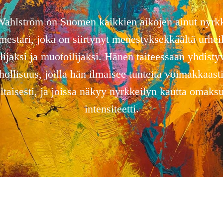
ahlström on Suomen kaikkien aikojen ainut nyrk
stari, joka on siirtynyt menestyksekkäältä urheil
lijaksi ja muotoilijaksi. Hänen taiteessaan yhdistyv
hollisuus, joilla hän ilmaisee tunteita voimakkaasti
taisesti, ja joissa näkyy nyrkkeilyn kautta omaksu
intensiteetti.