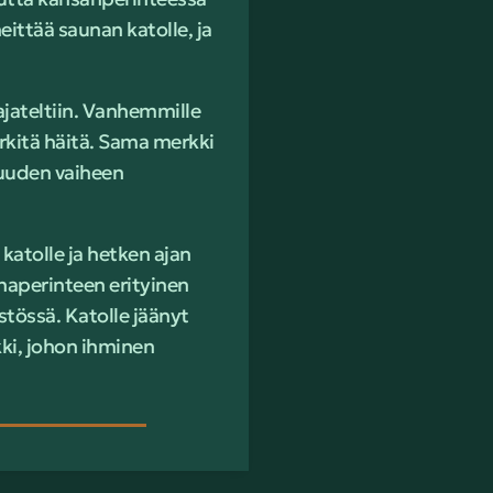
eittää saunan katolle, ja
 ajateltiin. Vanhemmille
rkitä häitä. Sama merkki
 uuden vaiheen
katolle ja hetken ajan
naperinteen erityinen
stössä. Katolle jäänyt
rkki, johon ihminen