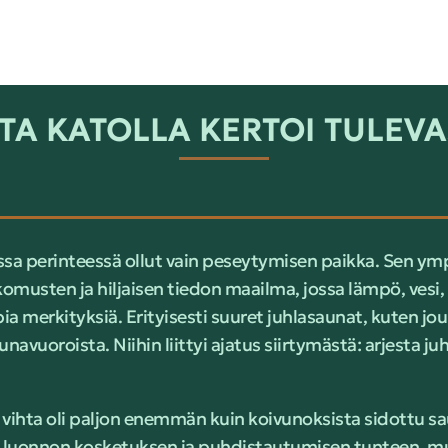
TA KATOLLA KERTOI TULEV
ssa perinteessä ollut vain peseytymisen paikka. Sen ymp
musten ja hiljaisen tiedon maailma, jossa lämpö, vesi, p
a merkityksiä. Erityisesti suuret juhlasaunat, kuten jo
aunavuoroista. Niihin liittyi ajatus siirtymästä: arjesta j
ihta oli paljon enemmän kuin koivunoksista sidottu sau
 luonnon kosketuksen ja puhdistautumisen tunteen, m