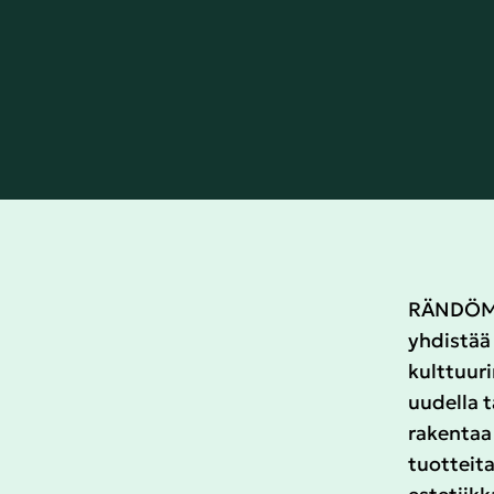
RÄNDÖM o
yhdistää 
kulttuuri
uudella 
rakentaa 
tuotteita