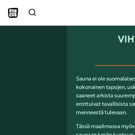
VIH
Sauna ei ole suomalaise
kokonainen tapojen, usko
saaneet arkista suurempi
erottuivat tavallisista s
menneestä tulevaan.
Tässä maailmassa myös v
saunaan kesän tuoksun,