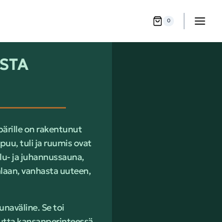
0
ASTA
ärille on rakentunut
uu, tuli ja ruumis ovat
ulu- ja juhannussauna,
uhlaan, vanhasta uuteen,
naväline. Se toi
utta kansanperinteessä