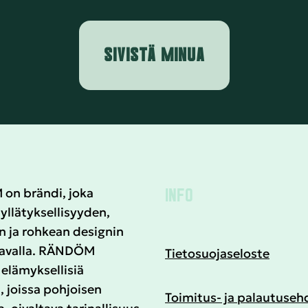
SIVISTÄ MINUA
INFO
n brändi, joka
yllätyksellisyyden,
n ja rohkean designin
tavalla. RÄNDÖM
Tietosuojaseloste
elämyksellisiä
, joissa pohjoisen
Toimitus- ja palautuseh