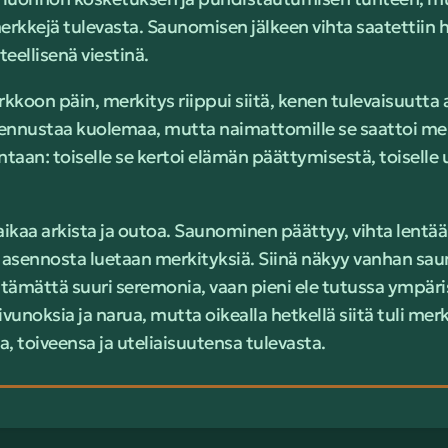
merkkejä tulevasta. Saunomisen jälkeen vihta saatettiin h
teellisenä viestinä.
irkkoon päin, merkitys riippui siitä, kenen tulevaisuutta
i ennustaa kuolemaa, mutta naimattomille se saattoi me
ntaan: toiselle se kertoi elämän päättymisestä, toiselle
aikaa arkista ja outoa. Saunominen päättyy, vihta lentää 
asennosta luetaan merkityksiä. Siinä näkyy vanhan sau
älttämättä suuri seremonia, vaan pieni ele tutussa ympäri
oivunoksia ja narua, mutta oikealla hetkellä siitä tuli me
a, toiveensa ja uteliaisuutensa tulevasta.