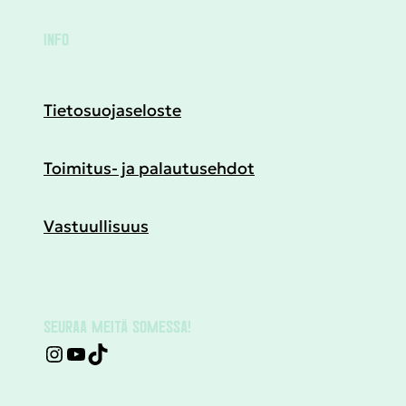
INFO
Tietosuojaseloste
Toimitus- ja palautusehdot
Vastuullisuus
SEURAA MEITÄ SOMESSA!