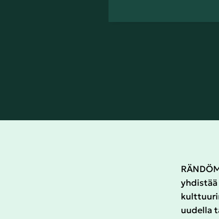
RÄNDÖM o
yhdistää 
kulttuuri
uudella 