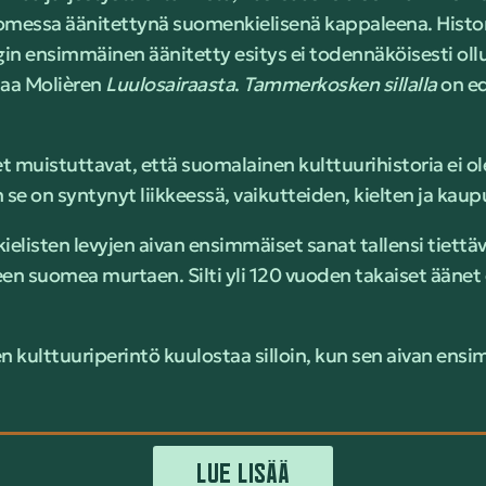
messa äänitettynä suomenkielisenä kappaleena. Histori
gin ensimmäinen äänitetty esitys ei todennäköisesti ollu
taa Molièren
Luulosairaasta
.
Tammerkosken sillalla
on ed
 muistuttavat, että suomalainen kulttuurihistoria ei ol
 se on syntynyt liikkeessä, vaikutteiden, kielten ja kaup
listen levyjen aivan ensimmäiset sanat tallensi tiettävä
en suomea murtaen. Silti yli 120 vuoden takaiset äänet 
.
n kulttuuriperintö kuulostaa silloin, kun sen aivan ens
LUE LISÄÄ