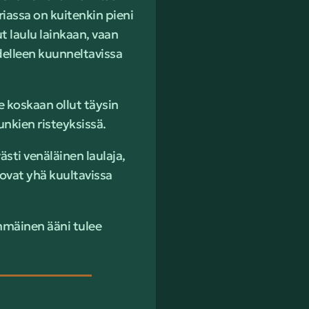
assa on kuitenkin pieni
t laulu lainkaan, vaan
elleen kuunneltavissa
e koskaan ollut täysin
unkien risteyksissä.
sti venäläinen laulaja,
ovat yhä kuultavissa
immäinen ääni tulee