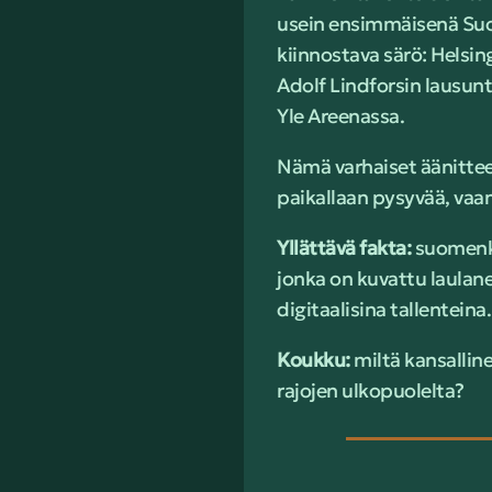
usein ensimmäisenä Suo
kiinnostava särö: Helsin
Adolf Lindforsin lausun
Yle Areenassa.
Nämä varhaiset äänitteet
paikallaan pysyvää, vaan
Yllättävä fakta:
suomenkie
jonka on kuvattu laulane
digitaalisina tallenteina
Koukku:
miltä kansalline
rajojen ulkopuolelta?