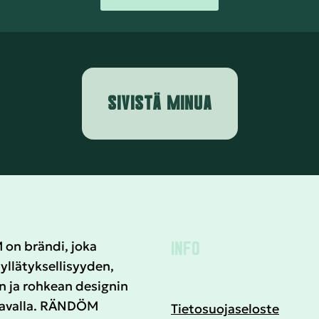
SIVISTÄ MINUA
INFO
n brändi, joka
yllätyksellisyyden,
n ja rohkean designin
tavalla. RÄNDÖM
Tietosuojaseloste