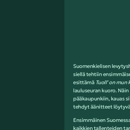
Suomenkielisen levytysh
siellä tehtiin ensimmäis
esittämä
Tuoll’ on mun 
lauluseuran kuoro. Näin 
pääkaupunkiin, kauas si
tehdyt äänitteet löytyvä
Ensimmäinen Suomessa jä
kaikkien tallenteiden ta