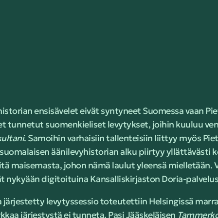
istorian ensisävelet eivät syntyneet Suomessa vaan Pie
et tunnetut suomenkieliset levytykset, joihin kuuluu ven
kultani
. Samoihin varhaisiin tallenteisiin liittyy myös Pi
suomalaisen äänilevyhistorian alku piirtyy yllättävästi 
itä maisemasta, johon nämä laulut yleensä mielletään. 
t nykyään digitoituina Kansalliskirjaston Doria-palvelus
rjestetty levytyssessio toteutettiin Helsingissä marr
rkkaa järjestystä ei tunneta, Pasi Jääskeläisen
Tammerkos