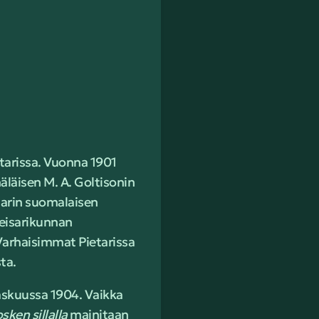
tarissa. Vuonna 1901
äläisen M. A. Goltisonin
etarin suomalaisen
keisarikunnan
Varhaisimmat Pietarissa
ta.
askuussa 1904. Vaikka
ken sillalla
mainitaan