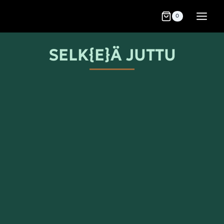
0
SELK{E}Ä JUTTU