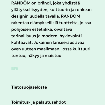
RÄNDÖM on brändi, joka yhdistää
yllätyksellisyyden, kulttuurin ja rohkean
designin uudella tavalla. RÄNDÖM
rakentaa elämyksellisiä tuotteita, joissa
pohjoisen estetiikka, oivaltava
tarinallisuus ja moderni hyvinvointi
kohtaavat. Jokainen lanseeraus avaa
oven uuteen maailmaan, jossa kulttuuri
tuntuu, näkyy ja maistuu.
INFO
Tietosuojaseloste
Toimitus- ja palautusehdot