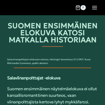
0
SUOMEN ENSIMMÄINEN
ELOKUVA KATOSI
MATKALLA HISTORIAAN
Salaviinanpolttajat-elokuvan mainos, Helsingin Sanomissa 31.5.1907. Kuva:
Wikimedia Commons, public domain.
Salaviinanpolttajat -elokuva
Suomen ensimmäinen näytelmäelokuva ei ollut
kansallisromanttinen suurteos, vaan
viinanpolttajista kertova lyhyt mykkäfarssi.