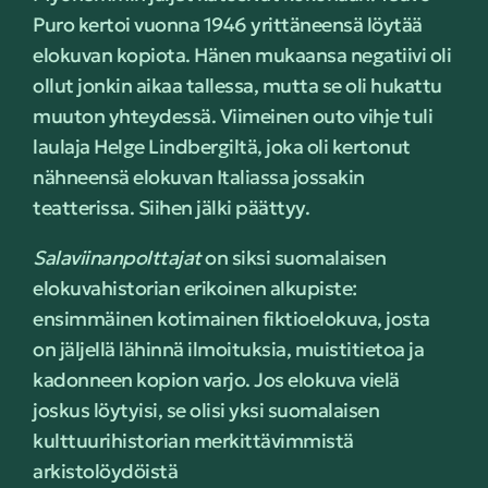
Puro kertoi vuonna 1946 yrittäneensä löytää
elokuvan kopiota. Hänen mukaansa negatiivi oli
ollut jonkin aikaa tallessa, mutta se oli hukattu
muuton yhteydessä. Viimeinen outo vihje tuli
laulaja Helge Lindbergiltä, joka oli kertonut
nähneensä elokuvan Italiassa jossakin
teatterissa. Siihen jälki päättyy.
Salaviinanpolttajat
on siksi suomalaisen
elokuvahistorian erikoinen alkupiste:
ensimmäinen kotimainen fiktioelokuva, josta
on jäljellä lähinnä ilmoituksia, muistitietoa ja
kadonneen kopion varjo. Jos elokuva vielä
joskus löytyisi, se olisi yksi suomalaisen
kulttuurihistorian merkittävimmistä
arkistolöydöistä