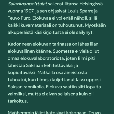
Salaviinanpolttajat
sai ensi-iltansa Helsingissä
vuonna 1907, ja sen ohjasivat Louis Sparre ja
Teuvo Puro. Elokuvaa ei voi enää nähdä, sillä
kaikki kuvamateriaali on tuhoutunut. Myöskään
alkuperäistä käsikirjoitusta ei ole säilynyt.
Kadonneen elokuvan tarinassa on lähes liian
elokuvallinen käänne. Suomessa ei vielä ollut
omaa elokuvalaboratoriota, joten filmi piti
lähettää Saksaan kehitettäväksi ja
kopioitavaksi. Matkalla osa aineistosta
tuhoutui, kun filmejä kuljettanut laiva upposi
Saksan rannikolla. Elokuva saatiin silti lopulta
valmiiksi, mutta ei aivan sellaisena kuin oli
tarkoitus.
Myöhemmin jäljet katosivat kokonaan. Teuvo