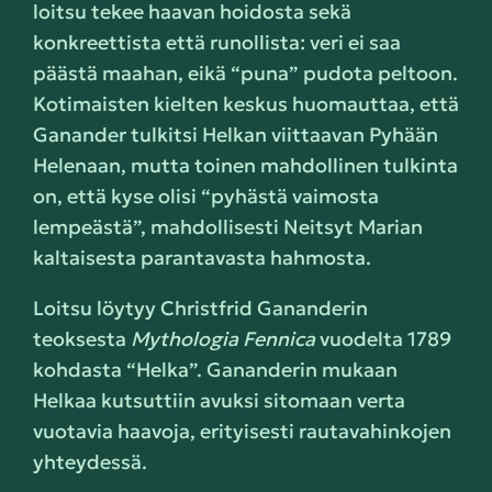
loitsu tekee haavan hoidosta sekä
konkreettista että runollista: veri ei saa
päästä maahan, eikä “puna” pudota peltoon.
Kotimaisten kielten keskus huomauttaa, että
Ganander tulkitsi Helkan viittaavan Pyhään
Helenaan, mutta toinen mahdollinen tulkinta
on, että kyse olisi “pyhästä vaimosta
lempeästä”, mahdollisesti Neitsyt Marian
kaltaisesta parantavasta hahmosta.
Loitsu löytyy Christfrid Gananderin
teoksesta
Mythologia Fennica
vuodelta 1789
kohdasta “Helka”. Gananderin mukaan
Helkaa kutsuttiin avuksi sitomaan verta
vuotavia haavoja, erityisesti rautavahinkojen
yhteydessä.