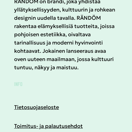
RÄNDÖM on brändi, joka yhdistää
yllätyksellisyyden, kulttuurin ja rohkean
designin uudella tavalla. RÄNDÖM
rakentaa elämyksellisiä tuotteita, joissa
pohjoisen estetiikka, oivaltava
tarinallisuus ja moderni hyvinvointi
kohtaavat. Jokainen lanseeraus avaa
oven uuteen maailmaan, jossa kulttuuri
tuntuu, näkyy ja maistuu.
INFO
Tietosuojaseloste
Toimitus- ja palautusehdot