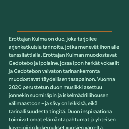
Erottajan Kulma on duo, joka tarjoilee
arjenkatkuisia tarinoita, jotka menevät ihon alle
tanssilattialla. Erottajan Kulman muodostavat
Gedotebo ja Ipolaine, jossa Ipon herkät vokaalit
ja Gedotebon vaivaton tarinankerronta
muodostavat täydellisen tasapainon. Vuonna
2020 perustetun duon musiikki asettuu
jonnekin suomiräpin ja iskelmädrillihousen
välimaastoon – ja sävy on leikkisä, eikä
tarinallisuudesta tingitä. Duon inspiraationa
toimivat omat elämäntapahtumat ja yhteisen
kaveripiirin kokemukset vuosien varrelta.