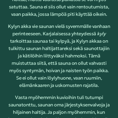
satuttaa. Sauna ei siis ollut vain rentoutumista,
vaan paikka, jossa lämpöä piti käyttää oikein.
Kylyn akka vie saunan vielä syvemmälle vanhaan
perinteeseen. Karjalaisessa yhteydessä
kyly
tarkoittaa saunaa tai kylpyä, ja Kylyn akkaa on
tulkittu saunan haltijattareksi sekä saunottajiin
ja kätilöihin liittyväksi hahmoksi. Tämä
muistuttaa siitä, että sauna on ollut vahvasti
myös syntymän, hoivan ja naisten työn paikka.
Se ei ollut vain löylyhuone, vaan ruumiin,
elämänkaaren ja uskomusten rajatila.
Vasta myöhemmin kuvioihin tuli tutumpi
saunatonttu, saunan oma järjestyksenvalvoja ja
hiljainen haltija. Ja paljon myöhemmin, kun