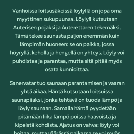
Vanhoissa loitsusäkeissä löylyllä on jopa oma
myyttinen sukupuunsa. Löylyä kutsutaan
Auterisen pojaksi ja Auterettaren tekemäksi.
Tämä tekee saunasta paljon enemmän kuin
lämpimän huoneen: se on paikka, jossa
höyryllä, keholla ja hengellä on yhteys. Löyly voi
puhdistaa ja parantaa, mutta sitä pitää myös
osata kunnioittaa.
Sanervatar tuo saunaan parantamisen ja vaaran
yhtä aikaa. Häntä kutsutaan loitsuissa
saunapiiaksi, jonka tehtävä on tuoda lämpö ja
löyly saunaan. Samalla häntä pyydetään
pitämään liika lämpö poissa haavoista ja
kipeistä kohdista. Ajatus on vahva: löyly voi
hoitaa, mutta väärässä paikassa se voi myös