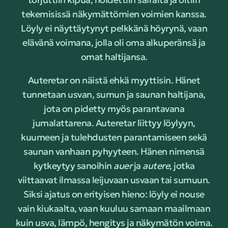
tekemisissä näkymättömien voimien kanssa.
Löyly ei näyttäytynyt pelkkänä höyrynä, vaan
elävänä voimana, jolla oli oma alkuperänsä ja
omat haltijansa.
Auteretar on näistä ehkä myyttisin. Hänet
tunnetaan usvan, sumun ja saunan haltijana,
jota on pidetty myös parantavana
jumalattarena. Auteretar liittyy löylyyn,
kuumeen ja tulehdusten parantamiseen sekä
saunan vanhaan pyhyyteen. Hänen nimensä
kytkeytyy sanoihin
auer
ja
autere
, jotka
viittaavat ilmassa leijuvaan usvaan tai sumuun.
Siksi ajatus on erityisen hieno: löyly ei nouse
vain kiukaalta, vaan kuuluu samaan maailmaan
kuin usva, lämpö, hengitys ja näkymätön voima.