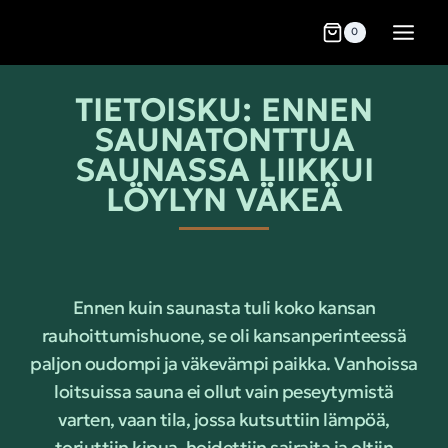
0
TIETOISKU: ENNEN
SAUNATONTTUA
SAUNASSA LIIKKUI
LÖYLYN VÄKEÄ
Ennen kuin saunasta tuli koko kansan
rauhoittumishuone, se oli kansanperinteessä
paljon oudompi ja väkevämpi paikka. Vanhoissa
loitsuissa sauna ei ollut vain peseytymistä
varten, vaan tila, jossa kutsuttiin lämpöä,
torjuttiin kipua, hoidettiin sairaita ja oltiin