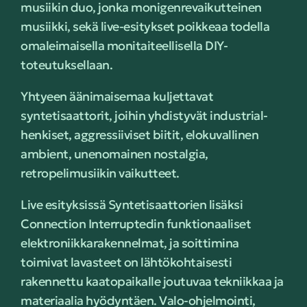
musiikin duo, jonka monigenrevaikutteinen
musiikki, sekä live-esitykset poikkeaa todella
omaleimaisella monitaiteellisella DIY-
toteutuksellaan.
Yhtyeen äänimaisemaa kuljettavat
syntetisaattorit, joihin yhdistyvät industrial-
henkiset, aggressiiviset biitit, elokuvallinen
ambient, unenomainen nostalgia,
retropelimusiikin vaikutteet.
Live esityksissä Syntetisaattorien lisäksi
Connection Interruptedin funktionaaliset
elektroniikkarakennelmat, ja soittimina
toimivat lavasteet on lähtökohtaisesti
rakennettu kaatopaikalle joutuvaa tekniikkaa ja
materiaalia hyödyntäen. Valo-ohjelmointi,