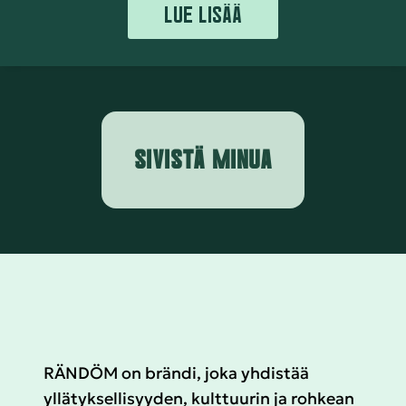
LUE LISÄÄ
SIVISTÄ MINUA
RÄNDÖM on brändi, joka yhdistää
yllätyksellisyyden, kulttuurin ja rohkean