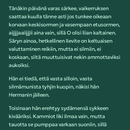
Tänäkin päivänä varas särkee, vaikerruksen
saattaa kuulla tänne asti jos tunkee oikeaan
korvaan keskisormen ja vasempaan etusormen,
aijjjjaaiijjjii aina vain, sillä O olisi liian kaltainen.
Säryn ainoa, hetkellinen lievite on keltuaisen
valuttaminen reikiin, mutta ei silmiin, ei
koskaan, siitä muuttuisivat nekin ammottaviksi
aukoiksi.
Hän ei tiedä, että vasta silloin, vasta
silmämunista tyhjin kuopin, näkisi hän
Hermanin jälleen.
Toisinaan hän erehtyy sydämensä sykkeen
kivääriksi. Kammiot liki ilmaa vain, mutta
tauotta se pumppaa varkaan suoniin, sillä