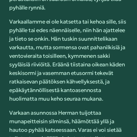
pyhälle rynniä.
Varkaallamme ei ole katsetta tai kehoa sille, siis
pyhälle tai edes näennäiselle, niin hän ajattelee
ja tieto se onkin. Hän tuskin suunnittelikaan
varkautta, mutta sormensa ovat pahanilkisiä ja
ventovieraita toisilleen, kymmenen sakki
syyläisiä riiviöitä. Eräänä tiistaina oikean käden
keskisormi ja vasemman etusormi tekevät
ratkaisevan päätöksen kähvellyksestä, ja
epäkäytännöllisestä kantoasennosta
huolimatta muu keho seuraa mukana.
Varkaan asunnossa Herman tuijottaa
munapeitteisin silminsä, häämöttää yllä ja
hautoo pyhää katseessaan. Varas ei voi sietää