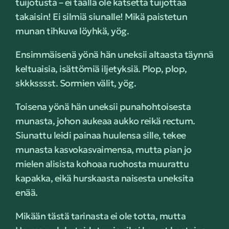
tuijotusta – ei täällä ole katsetta tuijottaa
takaisin! Ei silmiä siunalle! Mikä paistetun
munan tihkuva löyhkä, yög.
Ensimmäisenä yönä hän uneksii altaasta täynnä
keltuaisia, isättömiä iljetyksiä. Plop, plop,
skkksssst. Sormien välit, yög.
Toisena yönä hän uneksii punahohtoisesta
munasta, johon aukeaa aukko reikä rectum.
Siunattu leidi painaa huulensa sille, tekee
munasta kasvokasvaimensa, mutta pian jo
mielen alisista kohoaa ruohosta muurattu
kapakka, eikä hurskaasta naisesta uneksita
enää.
Mikään tästä tarinasta ei ole totta, mutta