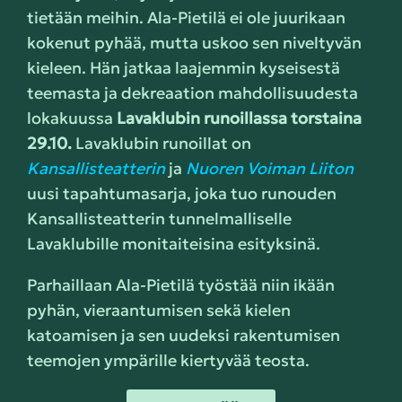
tietään meihin. Ala-Pietilä ei ole juurikaan
kokenut pyhää, mutta uskoo sen niveltyvän
kieleen. Hän jatkaa laajemmin kyseisestä
teemasta ja dekreaation mahdollisuudesta
lokakuussa
Lavaklubin runoillassa torstaina
29.10.
Lavaklubin runoillat on
Kansallisteatterin
ja
Nuoren Voiman Liiton
uusi tapahtumasarja, joka tuo runouden
Kansallisteatterin tunnelmalliselle
Lavaklubille monitaiteisina esityksinä.
Parhaillaan Ala-Pietilä työstää niin ikään
pyhän, vieraantumisen sekä kielen
katoamisen ja sen uudeksi rakentumisen
teemojen ympärille kiertyvää teosta.