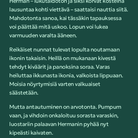
Herman – lukutaidoton ja siksi korvat kosteina
lausuntaa kohti viettävä – saattaisi nauttia siitä.
Mahdotonta sanoa, kai tässäkin tapauksessa
voi päättää mitä uskoo. Lopun voi lukea
varmuuden varalta ääneen.
Reikäiset nunnat tulevat lopulta noutamaan
ikonin takaisin. Heillä on mukanaan kivestä
tehdyt kiväärit ja panoksina soraa. Varas
heiluttaa ikkunasta ikonia, valkoista lippuaan.
Moisia nöyrtymisiä varten valkuaiset
säästetään.
Mutta antautuminen on arvotonta. Pumpum
vaan, ja vihdoin onkaloituu sorasta varaskin,
luostariin palaavan Hermanin pyhää nyt
kipeästi kaivaten.