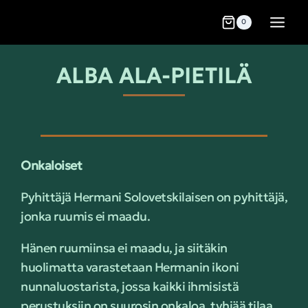
0
ALBA ALA-PIETILÄ
Onkaloiset
Pyhittäjä Hermani Solovetskilaisen on pyhittäjä,
jonka ruumis ei maadu.
Hänen ruumiinsa ei maadu, ja siitäkin
huolimatta varastetaan Hermanin ikoni
nunnaluostarista, jossa kaikki ihmisistä
perustuksiin on suurosin onkaloa, tyhjää tilaa