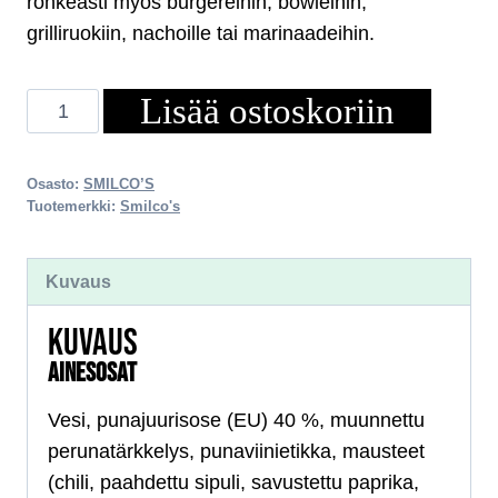
rohkeasti myös burgereihin, bowleihin,
grilliruokiin, nachoille tai marinaadeihin.
Lisää ostoskoriin
PUNAJUURI–
CHIPOTLE
SALSA
Osasto:
SMILCO’S
150g
Tuotemerkki:
Smilco's
määrä
Kuvaus
KUVAUS
AINESOSAT
Vesi, punajuurisose (EU) 40 %, muunnettu
perunatärkkelys, punaviinietikka, mausteet
(chili, paahdettu sipuli, savustettu paprika,