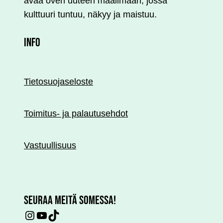
avaa oven uuteen maailmaan, jossa
kulttuuri tuntuu, näkyy ja maistuu.
INFO
Tietosuojaseloste
Toimitus- ja palautusehdot
Vastuullisuus
SEURAA MEITÄ SOMESSA!
Instagram
YouTube
TikTok