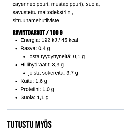
cayennepippuri, mustapippuri), suola,
savustettu maltodekstriini,
sitruunamehutiiviste.
RAVINTOARVOT / 100 G
Energia: 192 kJ / 45 kcal
Rasva: 0,4 g
josta tyydyttyneitä: 0,1 g
Hiilihydraatit: 8,3 g
joista sokereita: 3,7 g
Kuitu: 1,6 g
Proteiini: 1,0 g
Suola: 1,1 g
TUTUSTU MYÖS