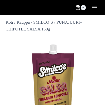
Siirry
0
sisältöön
Koti
/
Kauppa
/
SMILCO’S
/
PUNAJUURI–
CHIPOTLE SALSA 150g