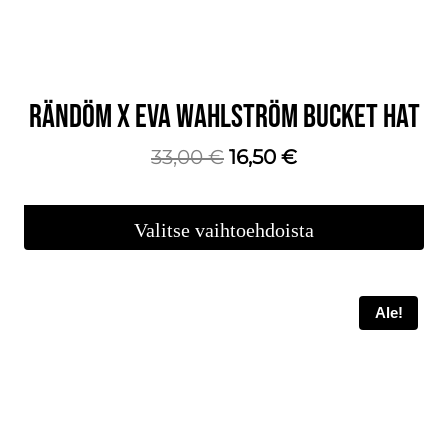
sivulla.
RÄNDÖM X EVA WAHLSTRÖM BUCKET HAT
Alkuperäinen
Nykyinen
33,00
€
16,50
€
hinta
hinta
oli:
on:
Valitse vaihtoehdoista
33,00 €.
16,50 €.
Tällä
tuotteella
Ale!
on
useampi
muunnelma.
Voit
tehdä