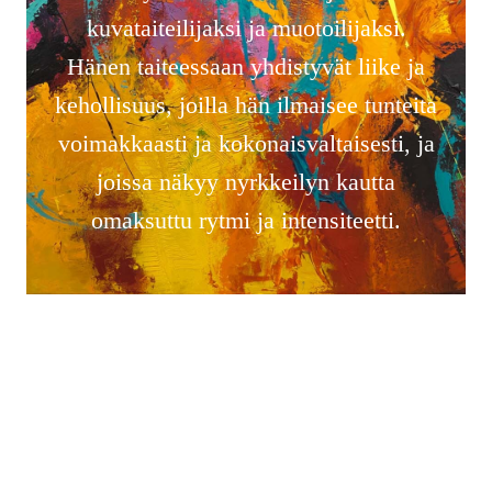
kuvataiteilijaksi ja muotoilijaksi.
Hänen taiteessaan yhdistyvät liike ja
kehollisuus, joilla hän ilmaisee tunteita
voimakkaasti ja kokonaisvaltaisesti, ja
joissa näkyy nyrkkeilyn kautta
omaksuttu rytmi ja intensiteetti.