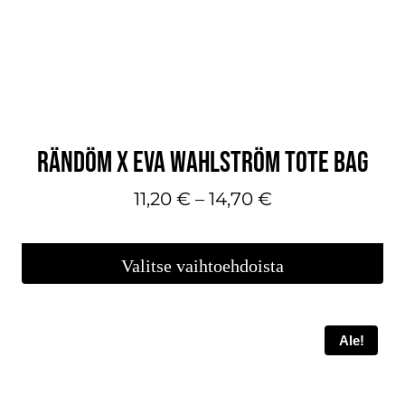
valinnat
tuotteen
sivulla.
RÄNDÖM X EVA WAHLSTRÖM TOTE BAG
Hintaluokka:
11,20
€
–
14,70
€
11,20 €
-
Valitse vaihtoehdoista
14,70 €
Tällä
tuotteella
Ale!
on
useampi
muunnelma.