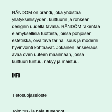
muunnelma.
Voit
RÄNDÖM on brändi, joka yhdistää
tehdä
yllätyksellisyyden, kulttuurin ja rohkean
valinnat
designin uudella tavalla. RÄNDÖM rakentaa
tuotteen
elämyksellisiä tuotteita, joissa pohjoisen
sivulla.
estetiikka, oivaltava tarinallisuus ja moderni
hyvinvointi kohtaavat. Jokainen lanseeraus
avaa oven uuteen maailmaan, jossa
kulttuuri tuntuu, näkyy ja maistuu.
INFO
Tietosuojaseloste
Toimitus- ja palautusehdot