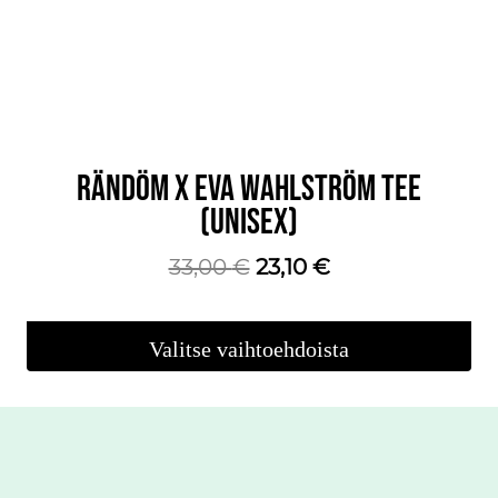
valinnat
tuotteen
sivulla.
RÄNDÖM X EVA WAHLSTRÖM TEE
(UNISEX)
Alkuperäinen
Nykyinen
33,00
€
23,10
€
hinta
hinta
oli:
on:
Valitse vaihtoehdoista
33,00 €.
23,10 €.
Tällä
tuotteella
on
useampi