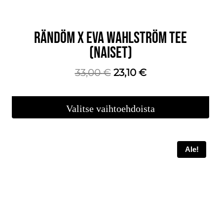
RÄNDÖM X EVA WAHLSTRÖM TEE
(NAISET)
Alkuperäinen
Nykyinen
33,00
€
23,10
€
hinta
hinta
oli:
on:
Valitse vaihtoehdoista
33,00 €.
23,10 €.
Tällä
tuotteella
Ale!
on
useampi
muunnelma.
Voit
tehdä