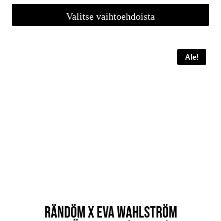
oli:
on:
Valitse vaihtoehdoista
69,00 €.
48,30 €.
Tällä
tuotteella
Ale!
on
useampi
muunnelma.
Voit
tehdä
valinnat
tuotteen
sivulla.
RÄNDÖM X EVA WAHLSTRÖM