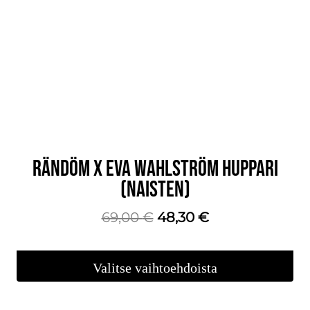
Voit
tehdä
valinnat
tuotteen
sivulla.
RÄNDÖM X EVA WAHLSTRÖM HUPPARI
(NAISTEN)
Alkuperäinen
Nykyinen
69,00
€
48,30
€
hinta
hinta
oli:
on:
Valitse vaihtoehdoista
69,00 €.
48,30 €.
Tällä