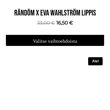
RÄNDÖM X EVA WAHLSTRÖM LIPPIS
Alkuperäinen
Nykyinen
33,00
€
16,50
€
hinta
hinta
oli:
on:
Valitse vaihtoehdoista
33,00 €.
16,50 €.
Tällä
tuotteella
Ale!
on
useampi
muunnelma.
Voit
tehdä
valinnat
tuotteen