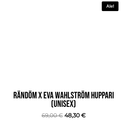
tuotteella
Ale!
on
useampi
muunnelma.
Voit
tehdä
valinnat
tuotteen
sivulla.
RÄNDÖM X EVA WAHLSTRÖM HUPPARI
(UNISEX)
Alkuperäinen
Nykyinen
69,00
€
48,30
€
hinta
hinta