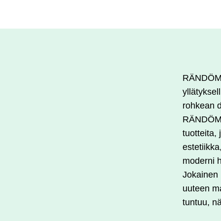
tuotteella
on
useampi
muunnelma.
Voit
RÄNDÖM o
tehdä
yllätyksel
valinnat
rohkean d
tuotteen
RÄNDÖM r
sivulla.
tuotteita,
estetiikka
moderni h
Jokainen
uuteen ma
tuntuu, n