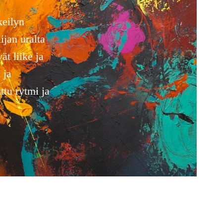
keilyn
ijan uralta
ät liike ja
 ja
ttu rytmi ja