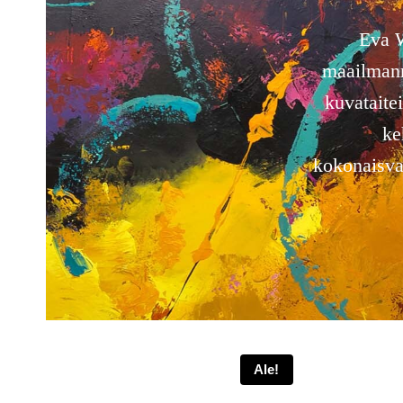
Eva W
maailmanme
kuvataitei
ke
kokonaisval
Ale!