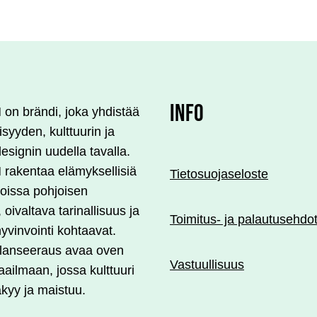
INFO
n brändi, joka yhdistää
lisyyden, kulttuurin ja
esignin uudella tavalla.
akentaa elämyksellisiä
Tietosuojaseloste
 joissa pohjoisen
, oivaltava tarinallisuus ja
Toimitus- ja palautusehdo
yvinvointi kohtaavat.
 lanseeraus avaa oven
Vastuullisuus
ailmaan, jossa kulttuuri
äkyy ja maistuu.