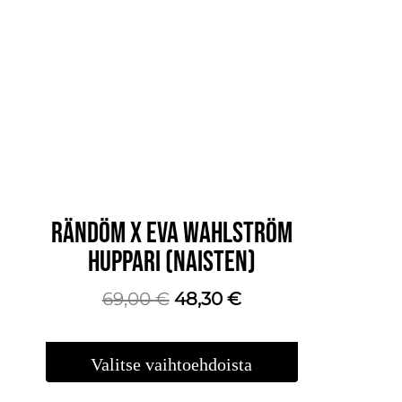
RÄNDÖM X EVA WAHLSTRÖM
HUPPARI (NAISTEN)
Alkuperäinen
Nykyinen
69,00
€
48,30
€
hinta
hinta
oli:
on:
Valitse vaihtoehdoista
69,00 €.
48,30 €.
Tällä