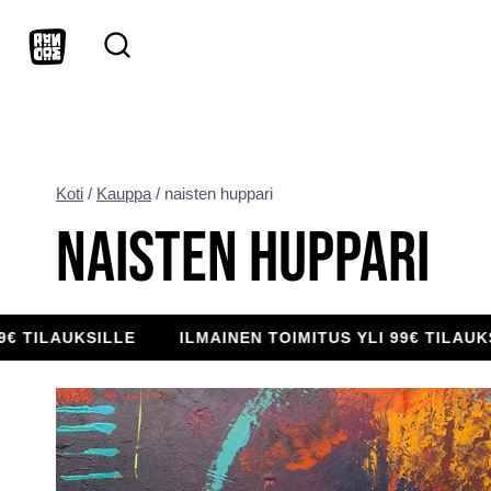
Siirry
sisältöön
Koti
/
Kauppa
/
naisten huppari
NAISTEN HUPPARI
AUKSILLE
ILMAINEN TOIMITUS YLI 99€ TILAUKSILLE