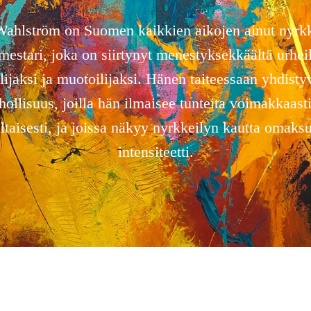
ahlström on Suomen kaikkien aikojen ainut nyrk
stari, joka on siirtynyt menestyksekkäältä urheil
lijaksi ja muotoilijaksi. Hänen taiteessaan yhdistyv
hollisuus, joilla hän ilmaisee tunteita voimakkaasti
taisesti, ja joissa näkyy nyrkkeilyn kautta omaksu
intensiteetti.