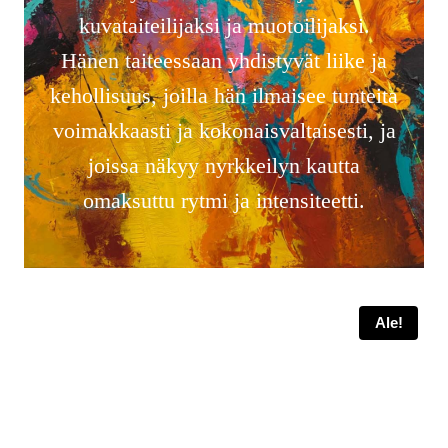
kuvataiteilijaksi ja muotoilijaksi.
Hänen taiteessaan yhdistyvät liike ja
kehollisuus, joilla hän ilmaisee tunteita
voimakkaasti ja kokonaisvaltaisesti, ja
joissa näkyy nyrkkeilyn kautta
omaksuttu rytmi ja intensiteetti.
Ale!