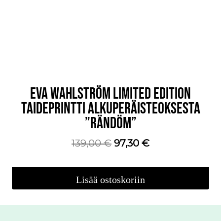
EVA WAHLSTRÖM LIMITED EDITION
TAIDEPRINTTI ALKUPERÄISTEOKSESTA
”RÄNDÖM”
Alkuperäinen
Nykyinen
139,00
€
97,30
€
hinta
hinta
oli:
on:
Lisää ostoskoriin
139,00 €.
97,30 €.