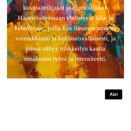
kuvataiteilijaksi ja muotoilijaksi.
Hänen taiteessaan yhdistyvät liike ja
kehollisuus, joilla hän ilmaisee tunteita
voimakkaasti ja kokonaisvaltaisesti, ja
joissa näkyy nyrkkeilyn kautta
omaksuttu rytmi ja intensiteetti.
Ale!