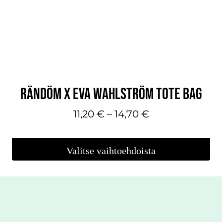
RÄNDÖM X EVA WAHLSTRÖM TOTE BAG
Hintaluokka:
11,20
€
–
14,70
€
11,20 €
-
Valitse vaihtoehdoista
14,70 €
Tällä
tuotteella
on
useampi