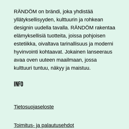
muunnelma.
Voit
RÄNDÖM on brändi, joka yhdistää
tehdä
yllätyksellisyyden, kulttuurin ja rohkean
valinnat
designin uudella tavalla. RÄNDÖM rakentaa
tuotteen
elämyksellisiä tuotteita, joissa pohjoisen
sivulla.
estetiikka, oivaltava tarinallisuus ja moderni
hyvinvointi kohtaavat. Jokainen lanseeraus
avaa oven uuteen maailmaan, jossa
kulttuuri tuntuu, näkyy ja maistuu.
INFO
Tietosuojaseloste
Toimitus- ja palautusehdot