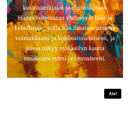
kuvataiteilijaksi ja muotoilijaksi.
Hänen taiteessaan yhdistyvät liike ja
kehollisuus, joilla hän ilmaisee tunteita
voimakkaasti ja kokonaisvaltaisesti, ja
joissa näkyy nyrkkeilyn kautta
omaksuttu rytmi ja intensiteetti.
Ale!