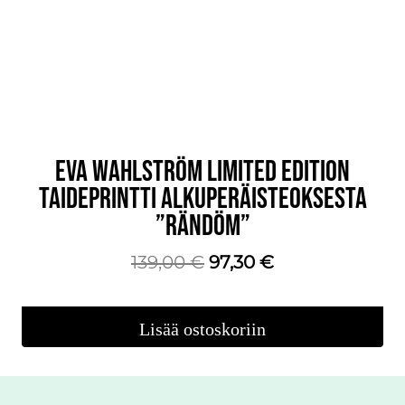
EVA WAHLSTRÖM LIMITED EDITION
TAIDEPRINTTI ALKUPERÄISTEOKSESTA
”RÄNDÖM”
Alkuperäinen
Nykyinen
139,00
€
97,30
€
hinta
hinta
oli:
on:
Lisää ostoskoriin
139,00 €.
97,30 €.